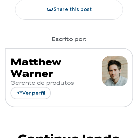
link
Share this post
Escrito por:
Matthew
Warner
Gerente de produtos
read_more
Ver perfil