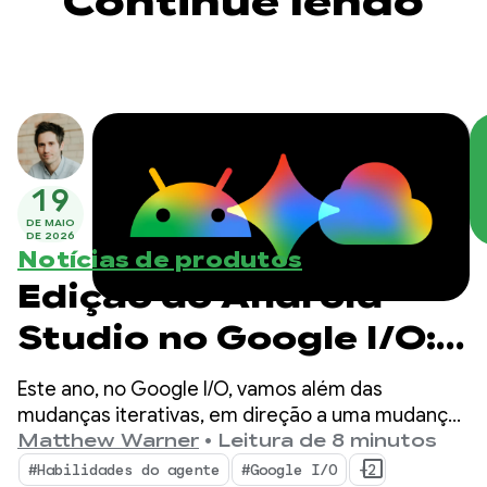
Continue lendo
19
DE MAIO
DE 2026
Notícias de produtos
Edição do Android
Studio no Google I/O:
novidades nas
Este ano, no Google I/O, vamos além das
ferramentas para
mudanças iterativas, em direção a uma mudança
fundamental na forma como os apps são criados.
Matthew Warner
•
Leitura de 8 minutos
desenvolvedores
Nossas ferramentas mais recentes são criadas
#Habilidades do agente
#Google I/O
+2