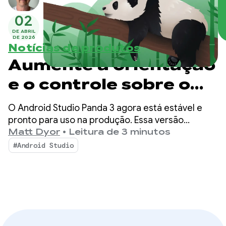
02
DE ABRIL
DE 2026
Notícias de produtos
Aumente a orientação
e o controle sobre o
modo de agente com o
O Android Studio Panda 3 agora está estável e
Android Studio Panda
pronto para uso na produção. Essa versão
oferece ainda mais controle e personalização
Matt Dyor
•
Leitura de 3 minutos
3
sobre seus fluxos de trabalho com tecnologia de
#Android Studio
IA, facilitando a criação de apps Android de alta
qualidade.