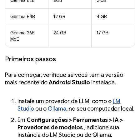
Gemma E2B
8GB
2 GB
Gemma E4B
12 GB
4 GB
Gemma 26B
24 GB
17 GB
MoE
Primeiros passos
Para começar, verifique se você tem a versão
mais recente do
Android Studio
instalada.
Instale um provedor de LLM, como o
LM
Studio
ou o
Ollama
, no seu computador local.
Em
Configurações > Ferramentas > IA >
Provedores de modelos
, adicione sua
instância do LM Studio ou do Ollama.