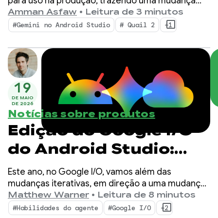
com o agente de IA do
para uso na produção, trazendo uma mudança
para o ambiente de desenvolvimento integrado
Amman Asfaw
•
Leitura de 3 minutos
Android Studio
com fluxos de trabalho agênticos simultâneos,
#Gemini no Android Studio
# Quail 2
+1
criação de perfil de vazamento de memória
integrada nativamente e correção de falhas com
reconhecimento de contexto.
19
DE MAIO
DE 2026
Notícias sobre produtos
Edição do Google I/O
do Android Studio:
novidades nas
Este ano, no Google I/O, vamos além das
ferramentas para
mudanças iterativas, em direção a uma mudança
fundamental na forma como os apps são criados.
Matthew Warner
•
Leitura de 8 minutos
desenvolvedores
Nossas ferramentas mais recentes são criadas
#Habilidades do agente
#Google I/O
+2