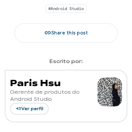
#Android Studio
link
Share this post
Escrito por:
Paris Hsu
Gerente de produtos do
Android Studio
read_more
Ver perfil