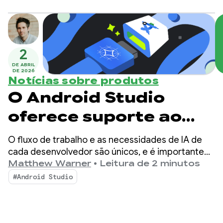
para a era agêntica com recursos que aumentam
Android
a produtividade como desenvolvedor Android E
turbinam os agentes de IA implantados na sua
base de código.
2
DE ABRIL
DE 2026
Notícias sobre produtos
O Android Studio
oferece suporte ao
Gemma 4: nosso
O fluxo de trabalho e as necessidades de IA de
modelo local mais
cada desenvolvedor são únicos, e é importante
poder escolher como a IA ajuda no
Matthew Warner
•
Leitura de 2 minutos
capaz para
desenvolvimento. Em janeiro, apresentamos a
#Android Studio
capacidade de escolher qualquer modelo de IA
codificação agêntica
local ou remoto para ativar a funcionalidade de IA
no Android Studio.