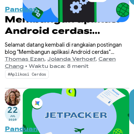
Panduan
Membangun aplikasi
Android cerdas:
Inferensi cloud dan
Selamat datang kembali di rangkaian postingan
hybrid
blog "Membangun aplikasi Android cerdas"
tempat kami mengambil aplikasi Android dasar
Thomas Ezan
,
Jolanda Verhoef
,
Caren
dan mengubahnya menjadi pengalaman yang
Chang
•
Waktu baca: 8 menit
dipersonalisasi, cerdas, dan agentic.
#Aplikasi Cerdas
22
JUL
2026
Panduan