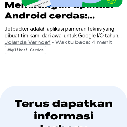
Membangun aplikasi
Android cerdas:
Pengantar Jetpacker
Jetpacker adalah aplikasi pameran teknis yang
dibuat tim kami dari awal untuk Google I/O tahun
ini (dibuat menggunakan Antigravity). Pada intinya,
Jolanda Verhoef
•
Waktu baca: 4 menit
Jetpacker membantu pengguna merencanakan,
#Aplikasi Cerdas
menjelajahi, dan menikmati petualangan besar
mereka berikutnya.
Terus dapatkan
informasi