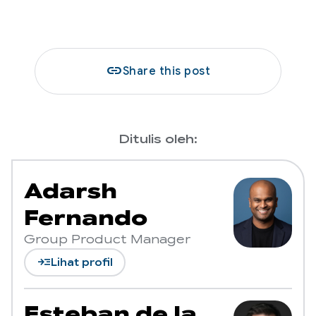
link
Share this post
Ditulis oleh:
Adarsh
Fernando
Group Product Manager
read_more
Lihat profil
Esteban de la