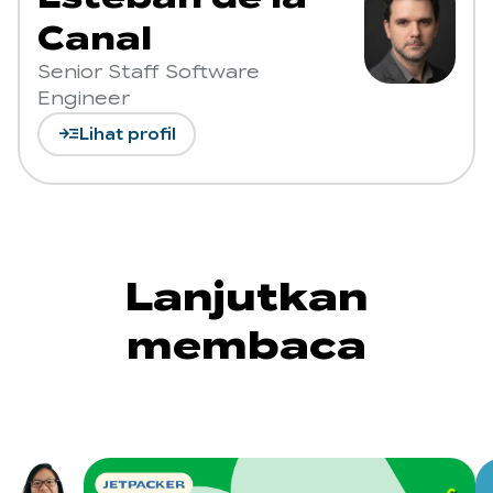
Canal
Senior Staff Software
Engineer
read_more
Lihat profil
Lanjutkan
membaca