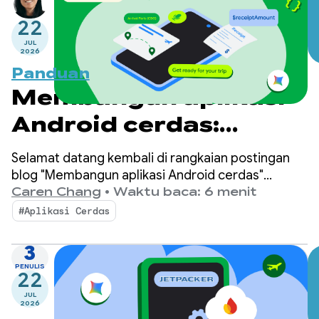
22
JUL
2026
Panduan
Membangun aplikasi
Android cerdas:
Inferensi di perangkat
Selamat datang kembali di rangkaian postingan
blog "Membangun aplikasi Android cerdas"
tempat kami mengambil aplikasi Android dasar
Caren Chang
•
Waktu baca: 6 menit
dan mengubahnya menjadi pengalaman yang
#Aplikasi Cerdas
dipersonalisasi, cerdas, dan agentic. Dalam
postingan sebelumnya, kami memperkenalkan
3
Jetpacker, aplikasi demo yang akan kami gunakan
PENULIS
22
di seluruh rangkaian ini.
JUL
2026