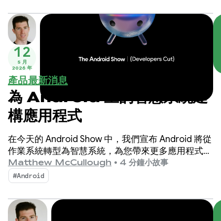
12
5 月
2026 年
產品最新消息
為 Android 上的智慧系統建
構應用程式
在今天的 Android Show 中，我們宣布 Android 將從
作業系統轉型為智慧系統，為您帶來更多應用程式互
動商機。
Matthew McCullough
•
4 分鐘小故事
#Android