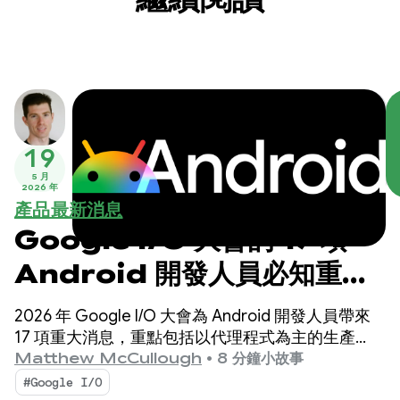
19
5 月
2026 年
產品最新消息
Google I/O 大會的 17 項
Android 開發人員必知重
點！
2026 年 Google I/O 大會為 Android 開發人員帶來
17 項重大消息，重點包括以代理程式為主的生產
力、以 Compose First 為 UI 標準，以及適用於擴展
Matthew McCullough
•
8 分鐘小故事
生態系統的高效能媒體和適應性開發。
#Google I/O