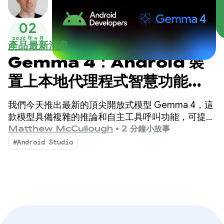
02
2026 年 4 月
產品最新消息
Gemma 4：Android 裝
置上本地代理程式智慧功能的
新標準
我們今天推出最新的頂尖開放式模型 Gemma 4，這
款模型具備複雜的推論和自主工具呼叫功能，可提升
Android 開發體驗。
Matthew McCullough
•
2 分鐘小故事
#Android Studio