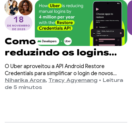
18
DE NOVEMBRO
DE 2025
Como o Uber está
reduzindo os logins
manuais em 4 milhões
O Uber aproveitou a API Android Restore
por ano com a API
Credentials para simplificar o login de novos
dispositivos, projetando uma redução de 4
Niharika Arora
,
Tracy Agyemang
•
Leitura
Restore Credentials
milhões de logins manuais por ano e aumentando
de 5 minutos
a retenção de usuários.