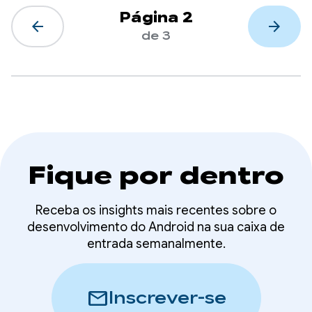
Página 2
arrow_back
arrow_forward
de 3
Fique por dentro
Receba os insights mais recentes sobre o
desenvolvimento do Android na sua caixa de
entrada semanalmente.
mail
Inscrever-se