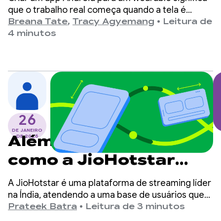
parciais excessivas de
que o trabalho real começa quando a tela é
desligada.
Breana Tate
,
Tracy Agyemang
•
Leitura de
wake lock
4 minutos
26
DE JANEIRO
Além do smartphone:
DE 2026
como a JioHotstar
otimizou a UX para
A JioHotstar é uma plataforma de streaming líder
dobráveis e tablets
na Índia, atendendo a uma base de usuários que
excede 400 milhões.
Prateek Batra
•
Leitura de 3 minutos