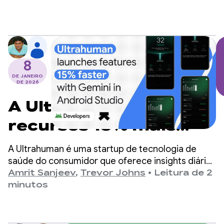
8
DE JANEIRO
DE 2026
A Ultrahuman lança
recursos 15% mais
rápido com o Gemini
A Ultrahuman é uma startup de tecnologia de
no Android Studio
saúde do consumidor que oferece insights diários
de bem-estar aos usuários com base em dados
Amrit Sanjeev
,
Trevor Johns
•
Leitura de 2
biométricos de wearables da empresa, como o
minutos
RING Air e o monitor contínuo de glicose (CGM, na
sigla em inglês) M1 Live.