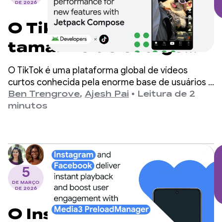
DE 2026
O TikTok reduz o
tamanho do código
em 58% e melhora o
O TikTok é uma plataforma global de vídeos
desempenho do app
curtos conhecida pela enorme base de usuários e
recursos inovadores.
Ben Trengrove
,
Ajesh Pai
•
Leitura de 2
para novos recursos
minutos
com o Jetpack
Compose
5
DE MARÇO
DE 2026
O Instagram e o