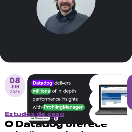
08
JUN
2026
Estudos de caso
O Datadog oferece