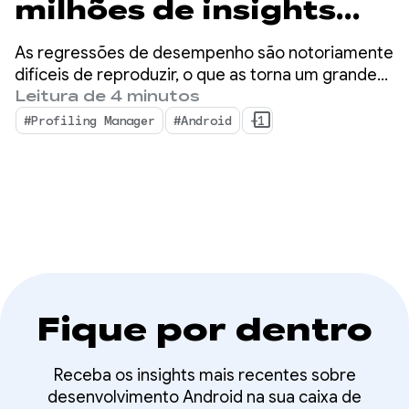
milhões de insights
detalhados de
As regressões de desempenho são notoriamente
performance com o
difíceis de reproduzir, o que as torna um grande
gargalo para desenvolvedores de dispositivos
Leitura de 4 minutos
ProfilingManager
móveis.
#Profiling Manager
#Android
+1
Fique por dentro
Receba os insights mais recentes sobre
desenvolvimento Android na sua caixa de