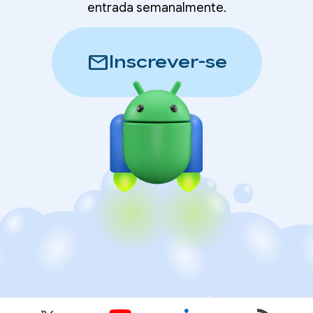
entrada semanalmente.
mail
Inscrever-se