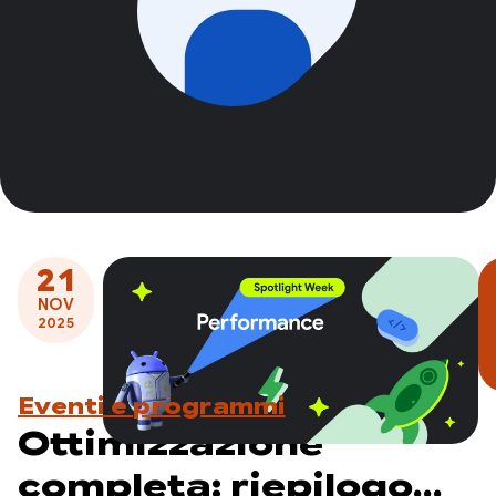
21
NOV
2025
Eventi e programmi
Ottimizzazione
completa: riepilogo