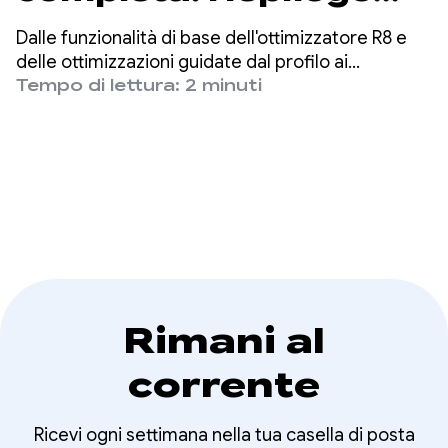
della settimana
Dalle funzionalità di base dell'ottimizzatore R8 e
dedicata al
delle ottimizzazioni guidate dal profilo ai
miglioramenti del rendimento con Jetpack
Tempo di lettura: 2 minuti
rendimento
Compose, fino a una nuova guida per migliorare il
rendimento della tua app, abbiamo trattato gli
strumenti a basso sforzo e ad alto impatto di cui
hai bisogno per creare un'app con un buon
rendimento.
Rimani al
corrente
Ricevi ogni settimana nella tua casella di posta