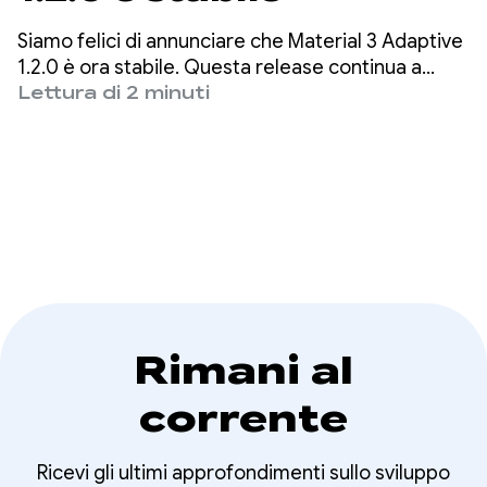
Siamo felici di annunciare che Material 3 Adaptive
1.2.0 è ora stabile. Questa release continua a
basarsi sulle fondamenta delle versioni
Lettura di 2 minuti
precedenti, estendendo il supporto a più punti di
interruzione per le classi di dimensioni delle
finestre e a nuove strategie per posizionare
automaticamente i riquadri di visualizzazione.
Rimani al
corrente
Ricevi gli ultimi approfondimenti sullo sviluppo