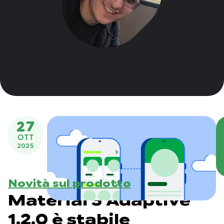
27
OTT
2025
Novità sul prodotto
Material 3 Adaptive
1.2.0 è stabile