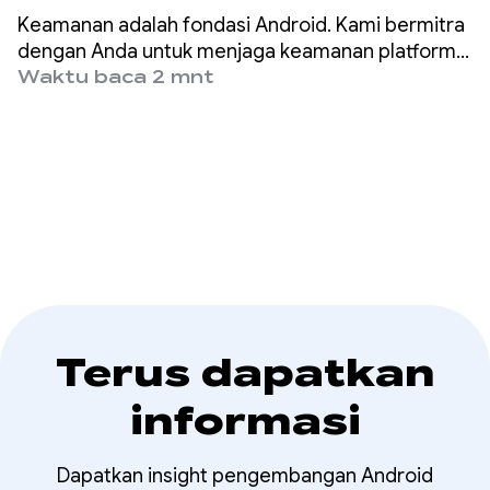
Mencegah malware
Keamanan adalah fondasi Android. Kami bermitra
mengintip data
dengan Anda untuk menjaga keamanan platform
dan melindungi data pengguna dengan
Waktu baca 2 mnt
aplikasi Anda
menawarkan alat dan fitur keamanan yang andal,
seperti Pengelola Kredensial dan FLAG_SECURE.
Terus dapatkan
informasi
Dapatkan insight pengembangan Android