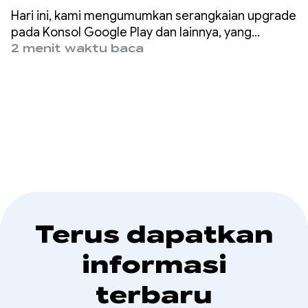
dan rekomendasi
Hari ini, kami mengumumkan serangkaian upgrade
monetisasi yang lebih
pada Konsol Google Play dan lainnya, yang
memberi Anda visibilitas yang lebih besar ke
2 menit waktu baca
cepat dan lebih
dalam performa keuangan dan langkah-langkah
spesifik yang didukung data untuk
cerdas
meningkatkannya.
Terus dapatkan
informasi
terbaru