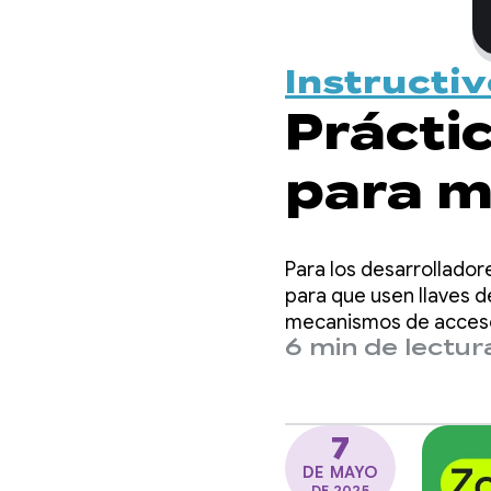
Instructi
Prácti
para m
llaves
Para los desarrollador
Creden
para que usen llaves d
mecanismos de acceso 
6 min de lectur
7
DE MAYO
DE 2025