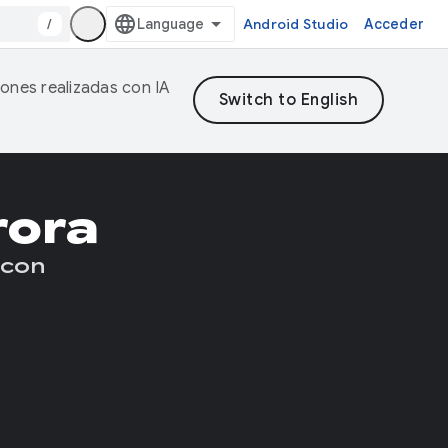
/
Android Studio
Acceder
iones realizadas con IA
rora
 con