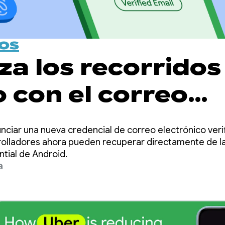
vos
a los recorridos
 con el correo
nico verificado a
ciar una nueva credencial de correo electrónico veri
 de Credential
rolladores ahora pueden recuperar directamente de la
tial de Android.
a
er