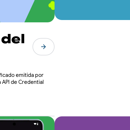
 del
arrow_forward
ficado emitida por
 API de Credential