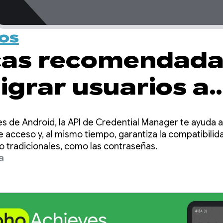
vos
cas recomendada
igrar usuarios a
 de acceso con
es de Android, la API de Credential Manager te ayuda a 
tial Manager
e acceso y, al mismo tiempo, garantiza la compatibilid
tradicionales, como las contraseñas.
a