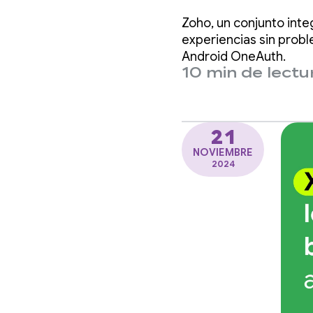
integra
Zoho, un conjunto inte
acceso
experiencias sin probl
Android OneAuth.
10 min de lectu
Manag
21
NOVIEMBRE
2024