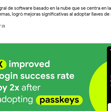
ción de llaves de
gral de software basado en la nube que se centra en la
 y Credential
emas, logró mejoras significativas al adoptar llaves d
ra
er