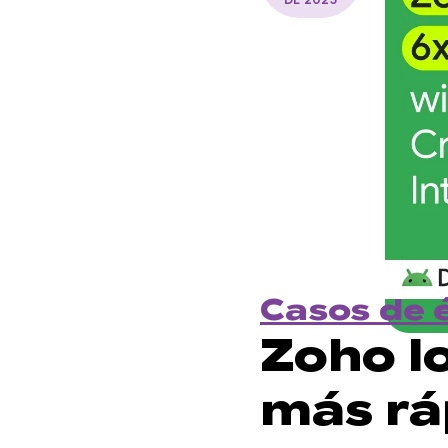
Casos de 
Zoho l
más rá