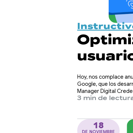
Instructi
Optimiz
usuario
electró
Hoy, nos complace anun
través
Google, que los desar
Manager Digital Creden
3 min de lectur
Manag
18
DE NOVIEMBRE