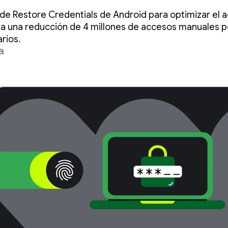
s por año con la
de Restore Credentials de Android para optimizar el a
tore Credentials
ta una reducción de 4 millones de accesos manuales 
rios.
a