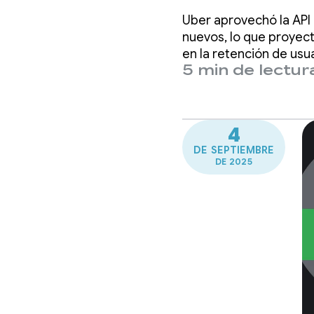
millone
Uber aprovechó la API 
de Res
nuevos, lo que proyec
en la retención de usua
5 min de lectur
4
DE SEPTIEMBRE
DE 2025