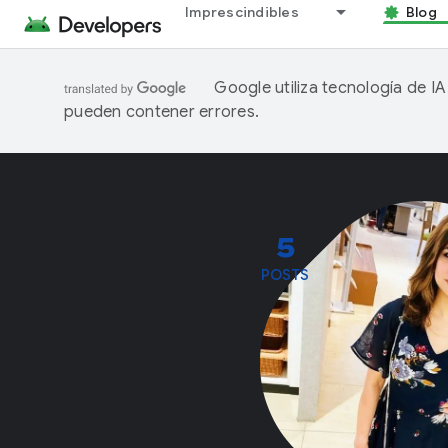
Imprescindibles
Blog
Google utiliza tecnología de I
pueden contener errores.
5
POSTS