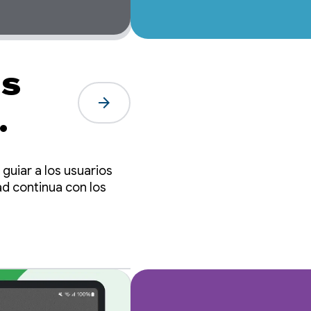
s
arrow_forward
guiar a los usuarios
ad continua con los