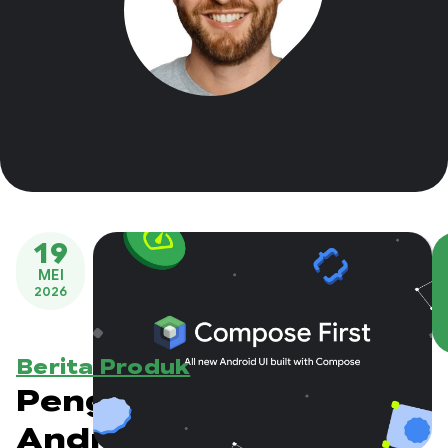
19
MEI
2026
Berita Produk
Pengembangan UI
Android adalah