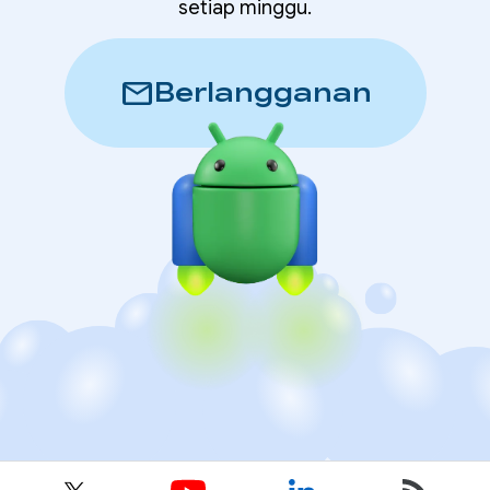
setiap minggu.
mail
Berlangganan