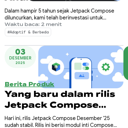
Compose First
Dalam hampir 5 tahun sejak Jetpack Compose
diluncurkan, kami telah berinvestasi untuk
menghadirkan semua fitur, performa, dan alat
Waktu baca: 2 menit
yang Anda butuhkan untuk membangun UI yang
#Adaptif & Berbeda
luar biasa di berbagai perangkat Android.
03
DESEMBER
2025
Berita Produk
Yang baru dalam rilis
Jetpack Compose
Desember '25
Hari ini, rilis Jetpack Compose Desember '25
sudah stabil. Rilis ini berisi modul inti Compose