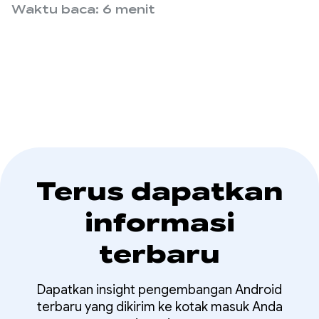
versi 1.10 dan Material 3 versi 1.4, yang
Waktu baca: 6 menit
menambahkan fitur baru dan peningkatan
performa yang signifikan.
Terus dapatkan
informasi
terbaru
Dapatkan insight pengembangan Android
terbaru yang dikirim ke kotak masuk Anda