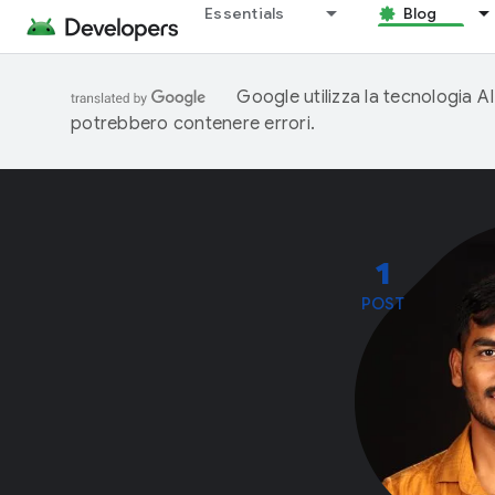
Essentials
Blog
Google utilizza la tecnologia AI
potrebbero contenere errori.
1
POST