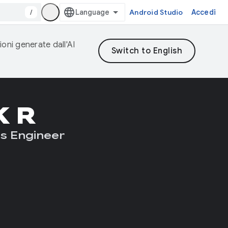
/
Android Studio
Accedi
ioni generate dall'AI
K R
s Engineer