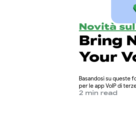
Novità su
Bring N
Your V
with T
Basandosi su queste fon
Alpha
per le app VoIP di terze
2 min read