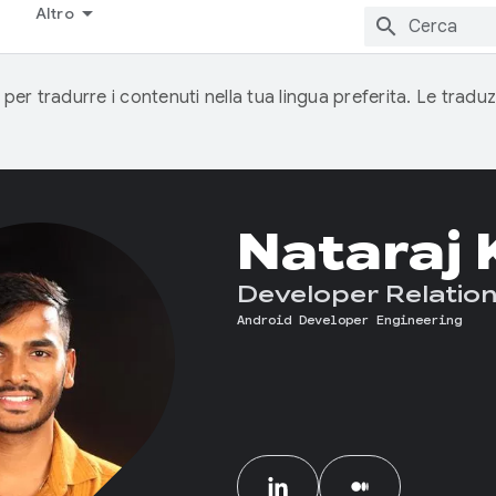
Altro
 per tradurre i contenuti nella tua lingua preferita. Le traduz
Nataraj 
Developer Relation
Android Developer Engineering