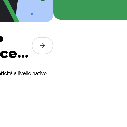
o
arrow_forward
nce
cità a livello nativo