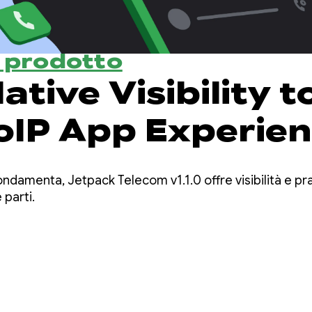
l prodotto
ative Visibility t
oIP App Experie
elecom’s Latest
damenta, Jetpack Telecom v1.1.0 offre visibilità e prati
 parti.