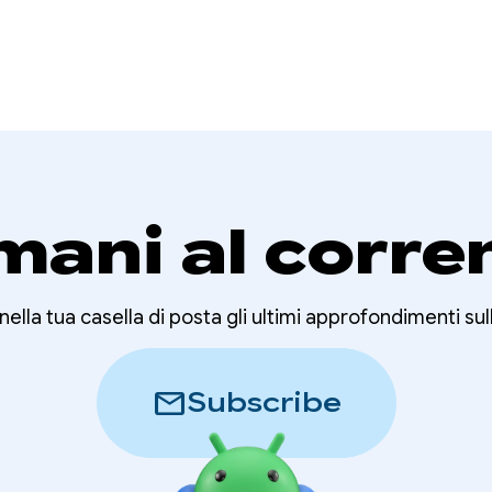
mani al corre
nella tua casella di posta gli ultimi approfondimenti sul
mail
Subscribe