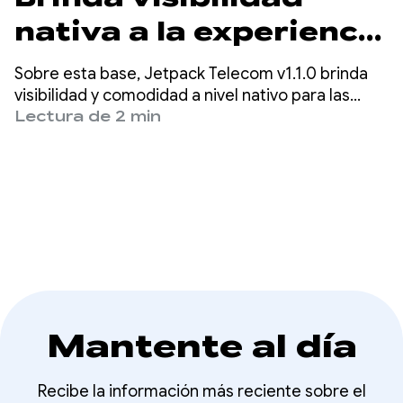
nativa a la experiencia
de tu app de VoIP con
Sobre esta base, Jetpack Telecom v1.1.0 brinda
la versión alfa más
visibilidad y comodidad a nivel nativo para las
apps de VoIP de terceros.
Lectura de 2 min
reciente de Telecom
Mantente al día
Recibe la información más reciente sobre el