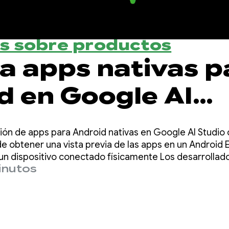
s sobre productos
a apps nativas p
d en Google AI
ón de apps para Android nativas en Google AI Studio c
obtener una vista previa de las apps en un Android E
un dispositivo conectado físicamente Los desarrollad
inutos
va versión de la app a un segmento de pruebas interna