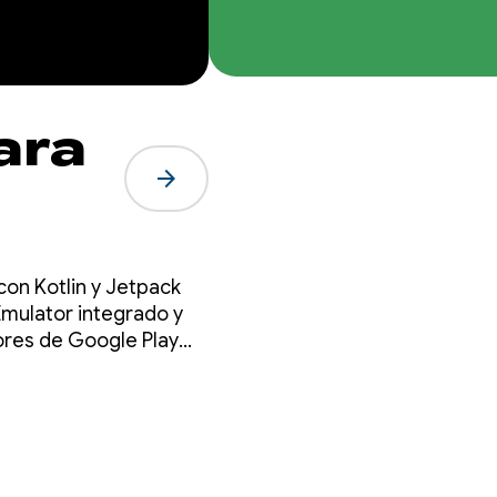
ara
arrow_forward
on Kotlin y Jetpack
mulator integrado y
ores de Google Play
s en Play Console.