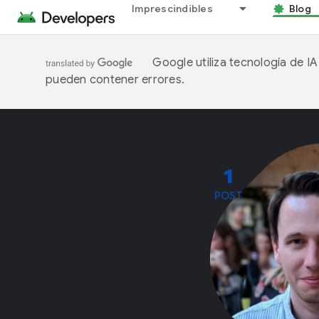
Imprescindibles
Blog
Google utiliza tecnología de I
pueden contener errores.
1
POST