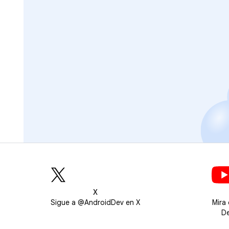
X
Sigue a @AndroidDev en X
Mira
De