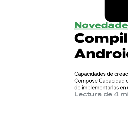
Novedade
Compil
Androi
Studio
Capacidades de creaci
Compose Capacidad de 
de implementarlas en 
Lectura de 4 m
pueden enviar una nue