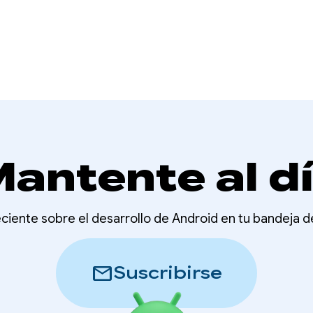
antente al d
ciente sobre el desarrollo de Android en tu bandeja 
mail
Suscribirse