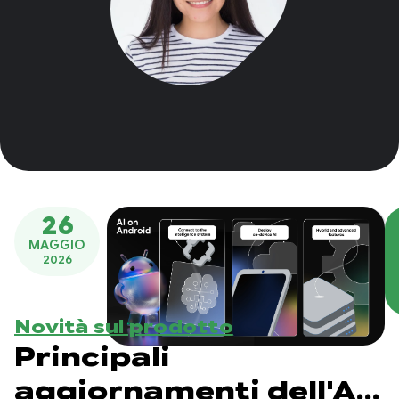
26
MAGGIO
2026
Novità sul prodotto
Principali
aggiornamenti dell'AI