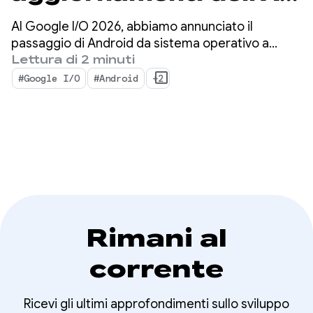
su Android per creare
Al Google I/O 2026, abbiamo annunciato il
esperienze intelligenti
passaggio di Android da sistema operativo a
sistema di intelligence. Abbiamo anche mostrato
Lettura di 2 minuti
da Google I/O '26
come creare esperienze intelligenti in modo
#Google I/O
#Android
+2
nativo con il sistema e portare la potenza dell'AI di
Google nelle tue app.
Rimani al
corrente
Ricevi gli ultimi approfondimenti sullo sviluppo