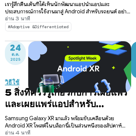
แพลตฟอร์มและปลดล็อก
เรารู้สึกตื่นเต้นที่ได้เห็นนักพัฒนาแอปนำแอปและ
ประสบการณ์ระดับพรีเมียม
ประสบการณ์การใช้งานมาสู่ Android สำหรับรถยนต์ อย่าง
ต่อเนื่อง ในช่วงปีที่ผ่านมา เราได้เห็นการเติบโตและแรงผลัก
อ่าน 3 นาที
ดันที่แข็งแกร่งในระบบนิเวศของแอปบน Android Auto
#Adaptive &Differentiated
และรถยนต์ที่มี Google ในตัว
24
ต.ค.
2025
วิธีใช้
5 สิ่งที่ควรรู้เกี่ยวกับการเผยแพร่
และเผยแพร่แอปสำหรับ
Android XR
Samsung Galaxy XR มาแล้ว พร้อมขับเคลื่อนด้วย
Android XR โพสต์ในบล็อกนี้เป็นส่วนหนึ่งของสัปดาห์
แนะนำ Android XR ซึ่งเราจะนำเสนอแหล่งข้อมูลต่างๆ
อ่าน 4 นาที