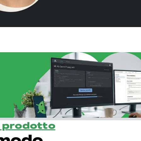
l prodotto
 modo