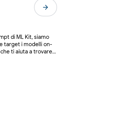
arrow_forward
ompt di ML Kit, siamo
API
 target i modelli on-
he ti aiuta a trovare