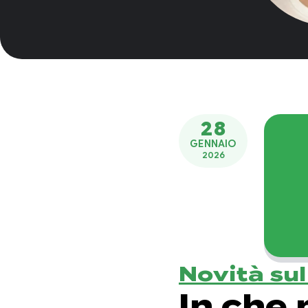
28
GENNAIO
2026
Novità su
In che