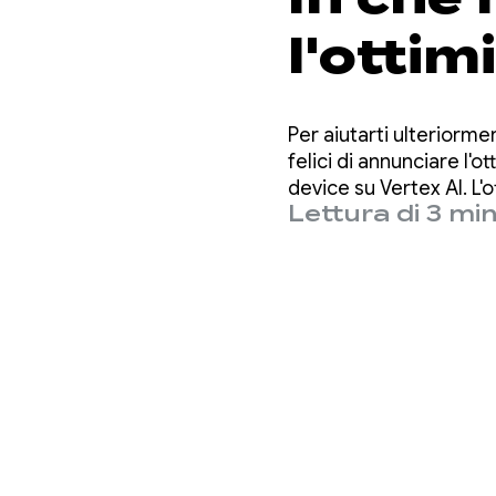
l'ottim
automa
Per aiutarti ulteriorme
miglior
felici di annunciare l
device su Vertex AI. L
Lettura di 3 min
automaticamente il pro
GenAI 