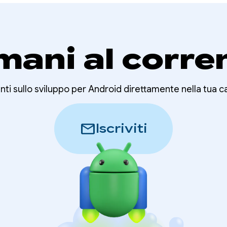
mani al corre
nti sullo sviluppo per Android direttamente nella tua c
mail
Iscriviti