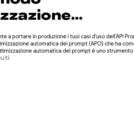
izzazione
tica dei prompt
nte a portare in produzione i tuoi casi d'uso dell'API Pr
a la qualità dell'
'ottimizzazione automatica dei prompt (APO) che ha come
'ottimizzazione automatica del prompt è uno strumento c
uti
mpt ottimale per i tuoi casi d'uso.
Prompt di ML Kit