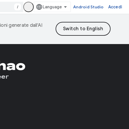
/
Android Studio
Accedi
ioni generate dall'AI
hao
eer