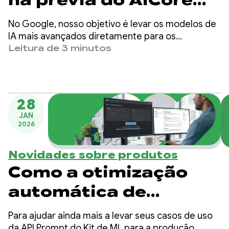
para desenvolvedores
No Google, nosso objetivo é levar os modelos de
IA mais avançados diretamente para os
dispositivos Android no seu bolso. Hoje, temos o
Leitura de 3 minutos
prazer de anunciar o lançamento do nosso mais
recente modelo aberto de última geração: o
Gemma 4.
28
JAN
2026
Novidades sobre produtos
Como a otimização
automática de
comandos aumenta a
Para ajudar ainda mais a levar seus casos de uso
da API Prompt do Kit de ML para a produção,