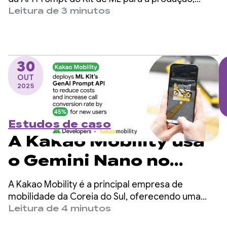
qualidade da API
anunciamos a Otimização Automática de
Leitura de 3 minutos
GenAI Prompt do Kit
Comandos (APO, na sigla em inglês) para modelos
no dispositivo na Vertex AI. A Otimização
de ML
automática de comandos é uma ferramenta que
ajuda você a encontrar automaticamente o
30
comando ideal para seus casos de uso.
OUT
2025
Estudos de caso
A Kakao Mobility usa
o Gemini Nano no
dispositivo para
A Kakao Mobility é a principal empresa de
reduzir custos e
mobilidade da Coreia do Sul, oferecendo uma
variedade de serviços de transporte e entrega,
Leitura de 4 minutos
aumentar a conversão
incluindo táxi, navegação, compartilhamento de