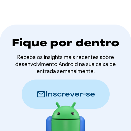
como resumo e descrição de imagens.
Fique por dentro
Receba os insights mais recentes sobre
desenvolvimento Android na sua caixa de
entrada semanalmente.
mail
Inscrever-se