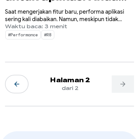
dengan Android
Saat mengerjakan fitur baru, performa aplikasi
Performance
sering kali diabaikan. Namun, meskipun tidak
selalu menjadi perhatian utama bagi developer,
Waktu baca: 3 menit
Spotlight Week.
pengguna dapat melihat dengan tepat di mana
#Performance
#R8
performa aplikasi Anda tertinggal.
Halaman 2
arrow_back
arrow_forward
dari 2