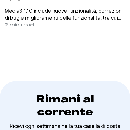
Media3 1.10 include nuove funzionalità, correzioni
di bug e miglioramenti delle funzionalità, tra cui
widget di riproduzione basati su Material3,
2 min read
supporto di formati esteso in ExoPlayer e
regolazione della velocità migliorata durante
l'esportazione di contenuti multimediali con
Transformer.
Rimani al
corrente
Ricevi ogni settimana nella tua casella di posta