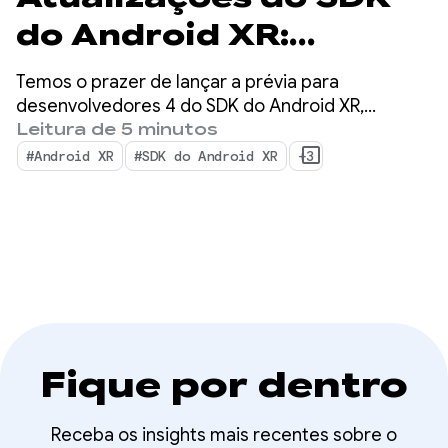
do Android XR:
lançamento da prévia
Temos o prazer de lançar a prévia para
para desenvolvedores
desenvolvedores 4 do SDK do Android XR,
continuando nosso foco na unificação do
Leitura de 5 minutos
4
desenvolvimento entre dispositivos para
#Android XR
#SDK do Android XR
+3
headsets, óculos XR com fio e óculos inteligentes.
Fique por dentro
Receba os insights mais recentes sobre o