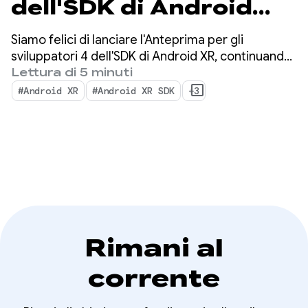
dell'SDK di Android
XR: introduzione
Siamo felici di lanciare l'Anteprima per gli
dell'Anteprima per gli
sviluppatori 4 dell'SDK di Android XR, continuando
a concentrarci sull'unificazione dello sviluppo
Lettura di 5 minuti
sviluppatori 4
cross-device per visori, occhiali XR con cavo e
#Android XR
#Android XR SDK
+3
occhiali intelligenti.
Rimani al
corrente