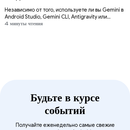
приложения в 3 раза быстрее,
Независимо от того, используете ли вы Gemini в
используя любой агент.
Android Studio, Gemini CLI, Antigravity или
сторонние агенты, такие как Claude Code или
4 минуты чтения
Codex, наша миссия — обеспечить возможность
высококачественной разработки под Android
повсюду.
Будьте в курсе
событий
Получайте еженедельно самые свежие