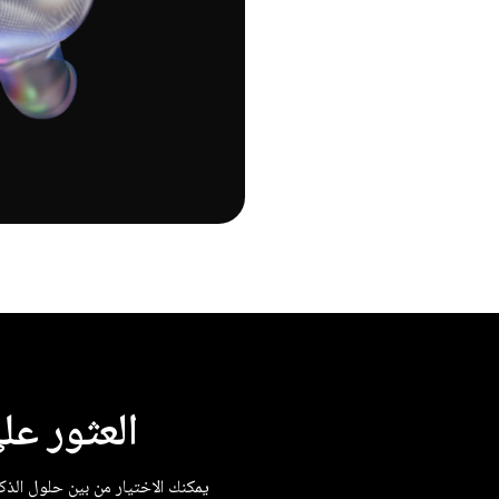
العثور على
يمكنك الاختيار من بين حلول الذكاء الاصطناعي (AI) والتعلم الآلي (ML) المتطوّرة من Google ل