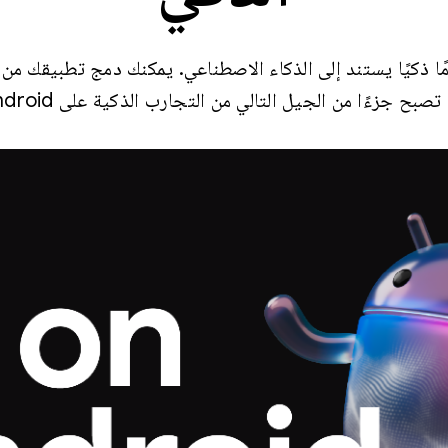
A ليصبح نظامًا ذكيًا يستند إلى الذكاء الاصطناعي. يمكنك دمج تطبيقك
تصبح جزءًا من الجيل التالي من التجارب الذكية على Android.