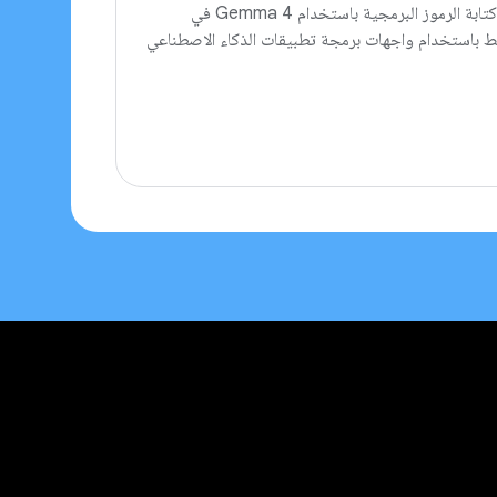
المصدر يوفّر إمكانات الاستدلال المتقدّم واستخدام الأدوات. يمكنك كتابة الرموز البرمجية باستخدام Gemma 4 في
 الجهاز فقط باستخدام واجهات برمجة تطبيقات الذكاء الاصطناعي