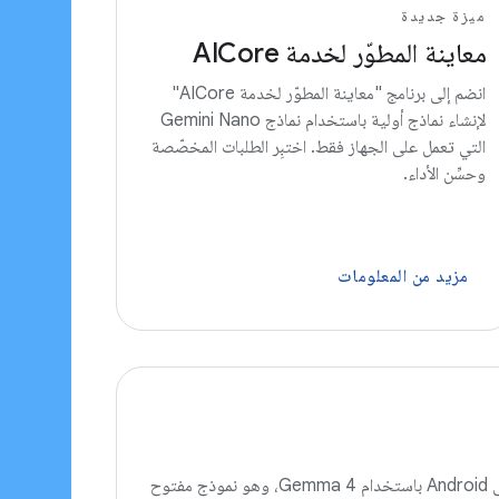
ميزة جديدة
معاينة المطوّر لخدمة AICore
انضم إلى برنامج "معاينة المطوّر لخدمة AICore"
لإنشاء نماذج أولية باستخدام نماذج Gemini Nano
التي تعمل على الجهاز فقط. اختبِر الطلبات المخصّصة
وحسِّن الأداء.
مزيد من المعلومات
يمكنك الاستفادة من الذكاء الاصطناعي المستند إلى وكيل محلي على Android باستخدام Gemma 4، وهو نموذج مفتوح