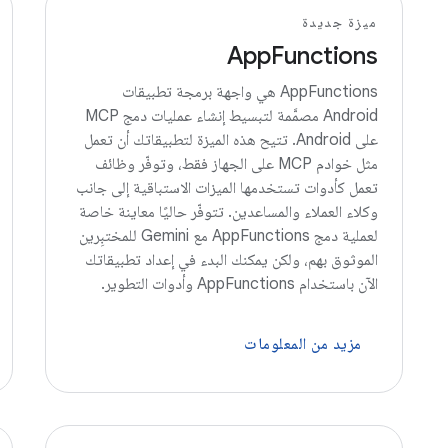
ميزة جديدة
AppFunctions
‫AppFunctions هي واجهة برمجة تطبيقات
Android مصمَّمة لتبسيط إنشاء عمليات دمج MCP
على Android. تتيح هذه الميزة لتطبيقاتك أن تعمل
مثل خوادم MCP على الجهاز فقط، وتوفّر وظائف
تعمل كأدوات تستخدمها الميزات الاستباقية إلى جانب
وكلاء العملاء والمساعدين. تتوفّر حاليًا معاينة خاصة
لعملية دمج AppFunctions مع Gemini للمختبِرين
الموثوق بهم، ولكن يمكنك البدء في إعداد تطبيقاتك
الآن باستخدام AppFunctions وأدوات التطوير.
مزيد من المعلومات