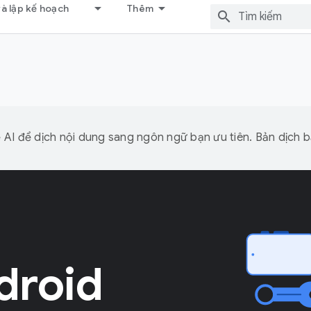
và lập kế hoạch
Thêm
I để dịch nội dung sang ngôn ngữ bạn ưu tiên. Bản dịch bằ
droid