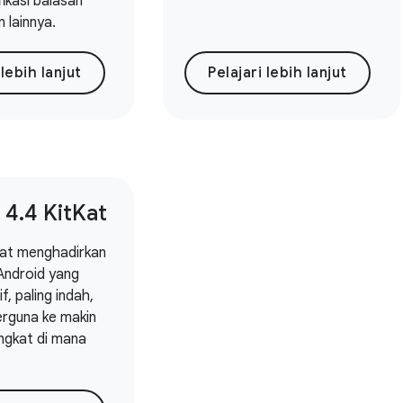
ifikasi balasan
 lainnya.
 lebih lanjut
Pelajari lebih lanjut
 4
.
4 Kit
Kat
Kat menghadirkan
Android yang
if, paling indah,
erguna ke makin
ngkat di mana