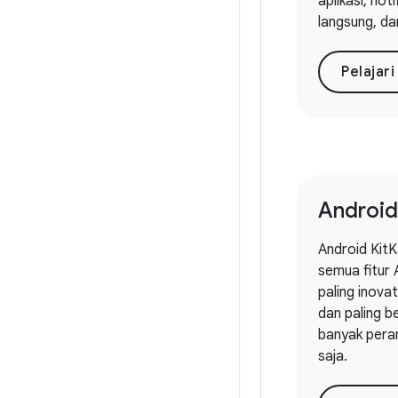
aplikasi, not
langsung, dan
Pelajari
Android
Android Kit
semua fitur 
paling inovat
dan paling b
banyak pera
saja.