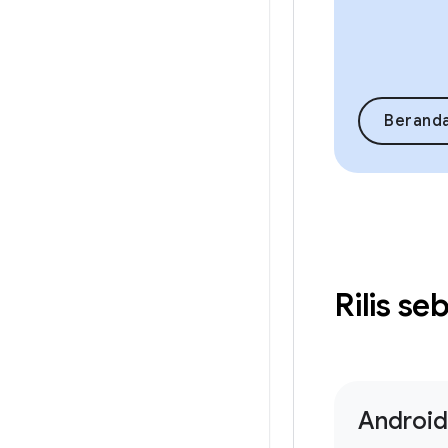
Berand
Rilis s
Android