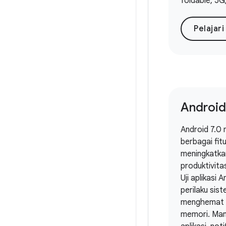
foldable, 5G
Pelajari
Android
Android 7.0
berbagai fit
meningkatkan
produktivita
Uji aplikasi
perilaku sis
menghemat 
memori. Man