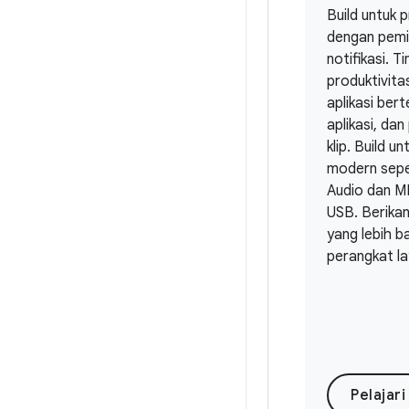
Build untuk 
dengan pemil
notifikasi. T
produktivita
aplikasi ber
aplikasi, dan
klip. Build u
modern sepe
Audio dan MI
USB. Berika
yang lebih ba
perangkat la
Pelajari