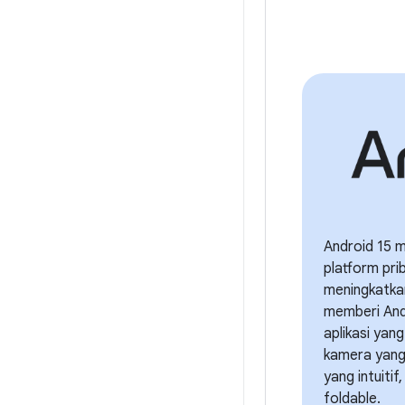
Android 15 
platform pr
meningkatkan
memberi An
aplikasi yan
kamera yang
yang intuiti
foldable.