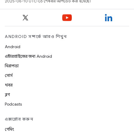
2025-06-10 UTC-তে শেষবার আপডেট করা হয়েছে।
ANDROID সম্পর্কে আরও শিখুন
Android
এন্টারপ্রাইজের জন্য Android
নিরাপত্তা
সোর্স
খবর
ব্লগ
Podcasts
এক্সপ্লোর করুন
গেমিং