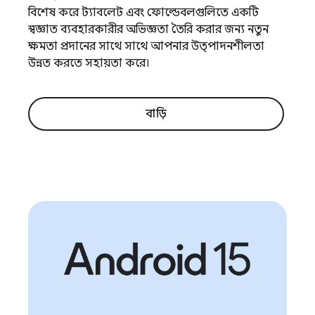
বিশেষ করে ট্যাবলেট এবং ফোল্ডেবলগুলিতে একটি
স্বজ্ঞাত ব্যবহারকারীর অভিজ্ঞতা তৈরি করার জন্য নতুন
ক্ষমতা প্রদানের সাথে সাথে আপনার উত্পাদনশীলতা
উন্নত করতে সহায়তা করে।
বাড়ি