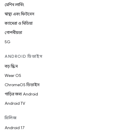
মেশিন লার্নিং
স্বাস্থ্য এবং ফিটনেস
ক্যামেরা ও মিডিয়া
গোপনীয়তা
5G
ANDROID ডিভাইস
বড় স্ক্রিন
Wear OS
ChromeOS ডিভাইস
গাড়ির জন্য Android
Android TV
রিলিজ
Android 17