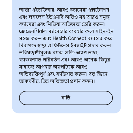
আল্ট্রা এইচডিআর, আরও ক্যামেরা এক্সটেনশন
এবং লসলেস ইউএসবি অডিও সহ আরও সমৃদ্ধ
ক্যামেরা এবং মিডিয়া অভিজ্ঞতা তৈরি করুন।
ক্রেডেনশিয়াল ম্যানেজার ব্যবহার করে সাইন-ইন
সহজ করুন এবং Health Connect ব্যবহার করে
নিরাপদে স্বাস্থ্য ও ফিটনেস ইনসাইট প্রদান করুন।
ভবিষ্যদ্বাণীমূলক ব্যাক, প্রতি-অ্যাপ ভাষা,
ব্যাকরণগত পরিবর্তন এবং আরও অনেক কিছুর
সাহায্যে আপনার অ্যাপটিকে আরও
অভিব্যক্তিপূর্ণ এবং ব্যক্তিগত করুন। বড় স্ক্রিনে
আকর্ষণীয়, ভিন্ন অভিজ্ঞতা প্রদান করুন।
বাড়ি