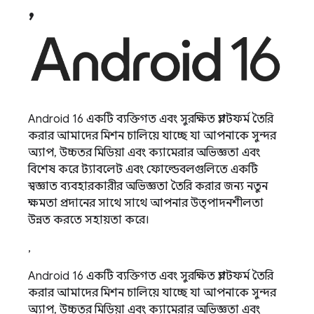
,
Android 16 একটি ব্যক্তিগত এবং সুরক্ষিত প্ল্যাটফর্ম তৈরি
করার আমাদের মিশন চালিয়ে যাচ্ছে যা আপনাকে সুন্দর
অ্যাপ, উচ্চতর মিডিয়া এবং ক্যামেরার অভিজ্ঞতা এবং
বিশেষ করে ট্যাবলেট এবং ফোল্ডেবলগুলিতে একটি
স্বজ্ঞাত ব্যবহারকারীর অভিজ্ঞতা তৈরি করার জন্য নতুন
ক্ষমতা প্রদানের সাথে সাথে আপনার উত্পাদনশীলতা
উন্নত করতে সহায়তা করে।
,
Android 16 একটি ব্যক্তিগত এবং সুরক্ষিত প্ল্যাটফর্ম তৈরি
করার আমাদের মিশন চালিয়ে যাচ্ছে যা আপনাকে সুন্দর
অ্যাপ, উচ্চতর মিডিয়া এবং ক্যামেরার অভিজ্ঞতা এবং