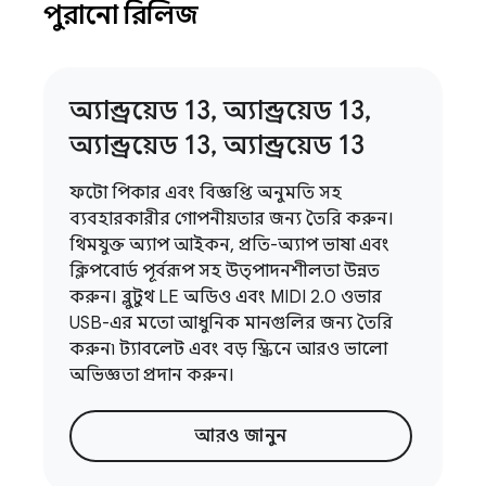
পুরানো রিলিজ
অ্যান্ড্রয়েড 13
,
অ্যান্ড্রয়েড 13
,
অ্যান্ড্রয়েড 13
,
অ্যান্ড্রয়েড 13
ফটো পিকার এবং বিজ্ঞপ্তি অনুমতি সহ
ব্যবহারকারীর গোপনীয়তার জন্য তৈরি করুন।
থিমযুক্ত অ্যাপ আইকন, প্রতি-অ্যাপ ভাষা এবং
ক্লিপবোর্ড পূর্বরূপ সহ উত্পাদনশীলতা উন্নত
করুন। ব্লুটুথ LE অডিও এবং MIDI 2.0 ওভার
USB-এর মতো আধুনিক মানগুলির জন্য তৈরি
করুন৷ ট্যাবলেট এবং বড় স্ক্রিনে আরও ভালো
অভিজ্ঞতা প্রদান করুন।
আরও জানুন