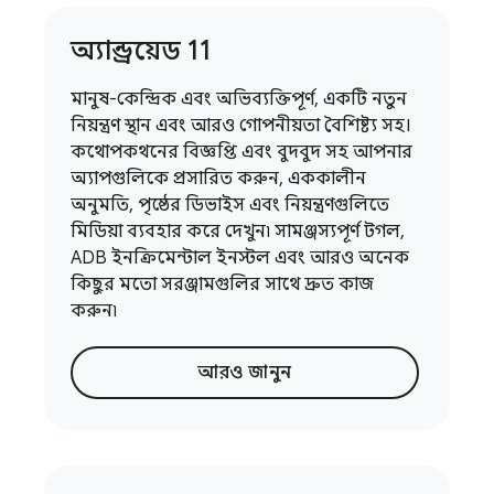
অ্যান্ড্রয়েড 11
মানুষ-কেন্দ্রিক এবং অভিব্যক্তিপূর্ণ, একটি নতুন
নিয়ন্ত্রণ স্থান এবং আরও গোপনীয়তা বৈশিষ্ট্য সহ।
কথোপকথনের বিজ্ঞপ্তি এবং বুদবুদ সহ আপনার
অ্যাপগুলিকে প্রসারিত করুন, এককালীন
অনুমতি, পৃষ্ঠের ডিভাইস এবং নিয়ন্ত্রণগুলিতে
মিডিয়া ব্যবহার করে দেখুন৷ সামঞ্জস্যপূর্ণ টগল,
ADB ইনক্রিমেন্টাল ইনস্টল এবং আরও অনেক
কিছুর মতো সরঞ্জামগুলির সাথে দ্রুত কাজ
করুন৷
আরও জানুন