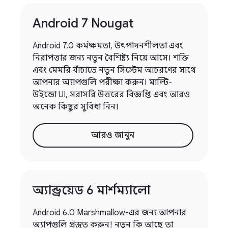
Android 7 Nougat
Android 7.0 কর্মক্ষমতা, উৎপাদনশীলতা এবং
নিরাপত্তার জন্য নতুন বৈশিষ্ট্য নিয়ে আসে। শক্তি
এবং মেমরি বাঁচাতে নতুন সিস্টেম আচরণের সাথে
আপনার অ্যাপগুলি পরীক্ষা করুন। মাল্টি-
উইন্ডো UI, সরাসরি উত্তরের বিজ্ঞপ্তি এবং আরও
অনেক কিছুর সুবিধা নিন।
আরও জানুন
অ্যান্ড্রয়েড 6 মার্শম্যালো
Android 6.0 Marshmallow-এর জন্য আপনার
অ্যাপগুলি প্রস্তুত করুন! নতুন কি আছে তা