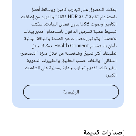
يمكنك الحصول على تجارب كاميرا ووسائط أفضل
باستخدام تقنية "دقة HDR فائقة" والمزيد من إضافات
الكاميرا وصوت USB بدون فقدان البيانات. يمكنك
تبسيط عملية تسجيل الدخول باستخدام "مدير بيانات
الاعتماد" وتوفير إحصاءات عن الصحة واللياقة البدنية
بأمان باستخدام Health Connect. يمكنك جعل
تطبيقك أكثر تعبيرًا وشخصية من خلال ميزة "التصحيح
التلقائي" واللغات حسب التطبيق والتغييرات النحوية
وغير ذلك. تقديم تجارب جذابة ومميّزة على الشاشات
الكبيرة
الرئيسية
إصدارات قديمة