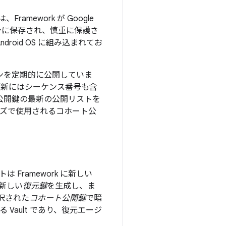
mework が Google
ンに保存され、慎重に保護さ
oid OS に組み込まれてお
ョンを定期的に公開していま
更新にはシーケンス番号も含
公開鍵の最新の公開リストを
ェーズで使用されるコホート公
 Framework に新しい
は新しい
復元鍵
を生成し、ま
選択された
コホート公開鍵
で暗
 Vault であり、復元エージ