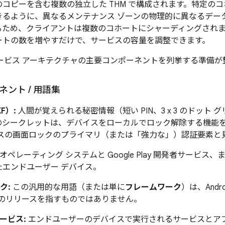
コピーを含む複数の独立した THM で構成されます。特定の
きるように、異なるメンテナンス ゾーンの物理的に異なるデー
るため、クライアントは複数のコホートにシャーディングされ
ートの数を増やすだけで、サービスの容量を調整できます。
ault サービス アーキテクチャの主要コンポーネントを列挙する準備
ーネント
/
用語集
F）:
人間が覚えられる秘密情報（短い PIN、3 x 3 のドット
のシークレットは、デバイスをローカルでロック解除する機能
イスの画面ロックのプライマリ（または「強力な」）認証要素と
9 Pie オペレーティング システムと Google Play 開発者サ
エンドユーザー デバイス。
ク:
この汎用的な用語（または単に
フレームワーク
）は、Andro
のリリースを指すものではありません。
サービス:
エンドユーザーのデバイスで実行されるサービスとア