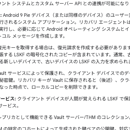
カウント システムとカスタム サーバー API との連携が可能にな
:
Android 9 Pie デバイス（または同様のデバイス）のユーザー空間
行されるシステム アプリケーション。リカバリ エージェント
行し、必要に応じて Android オペレーティング システム
ロトコル メッセージを作成します。
復元キーを取得する場合は、復元請求を作成する必要がありま
張する LSKF の暗号化されたコピーが含まれています。通常
新しいデバイスで、古いデバイスの LSKF の入力を求められ
ey Vault サービスによって保護され、クライアント デバイス
密鍵。リカバリ キーが Vault に保存されると（後述）、ク
なった時点で、ローカルコピーを削除できます。
）サービス:
クライアント デバイスが人間が覚えられる LSKF で
サービス。
プリカとして機能できる Vault サーバー/THM のコレクション
THM の特定のコホートによって生成された鍵ペアの公開鍵。対