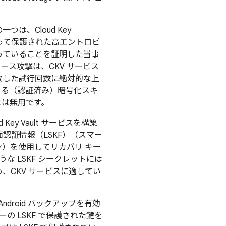
、Cloud Key
よって保護された高エントロピ
っていることを証明した当事
ス攻撃は、CKV サービス
敗した試行回数に絶対的な上
きる（認証済み）暗号化スキ
には無用です。
y Vault サービスを構築
認証情報（LSKF）（スマー
ン）を使用してリカバリ キー
な LSKF シークレットには
CKV サービスに適してい
ndroid バックアップを有効
の LSKF で保護された鍵を