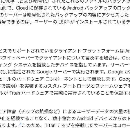
d に保存（および暗号化）されたこれらのファイルのバックアップ
 Vault で、Cloud に保存されている Android バックアッ
le のサーバーは暗号化されたバックアップの内容にアクセスし
号できるのは、ユーザーの LSKF がインストールされている
t サービスでサポートされているクライアント プラットフォームは Andr
ワイトペーパーでクライアントについて言及する場合は、Google
 オペレーティング システムを搭載したデバイスを指しています。サー
に指定された Google サーバーで実行されます。Google が設
ュールのハードウェア コンポーネントとして機能します。Goog
下で説明）を実装するカスタム ブートローダとファームウェア
トコルが Titan ハードウェアで実際に実行されていることを保
。
ウェア障害（チップの焼損など）によるユーザーデータの大量の
止を経験することなく、数十億台の Android デバイスから
3
あります。
このため、Titan チップを搭載したサーバーはコ