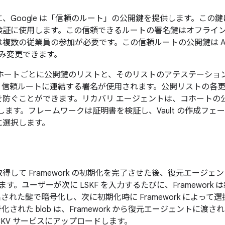
oogle は「信頼のルート」の公開鍵を提供します。この鍵は、Fra
検証に使用します。この信頼できるルートの署名鍵はオフライ
数の従業員の参加が必要です。この信頼ルートの公開鍵は Andr
のみ変更できます。
M のコホートごとに公開鍵のリストと、そのリストのアテステーシ
、信頼ルートに連結する署名が使用されます。公開リストの各
を防ぐことができます。リカバリ エージェントは、コホートの
に提供します。フレームワークは証明書を検証し、Vault の作成フ
に選択します。
して Framework の初期化を完了させた後、復元エージェントは
ます。ユーザーが次に LSKF を入力するたびに、Framework 
出された鍵で暗号化し、次に初期化時に Framework によって
れた blob は、Framework から復元エージェントに渡される
の CKV サービスにアップロードします。