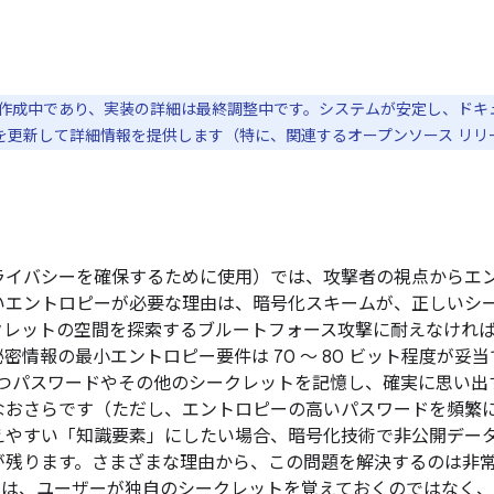
だ作成中であり、実装の詳細は最終調整中です。システムが安定し、ド
を更新して詳細情報を提供します（特に、関連するオープンソース リリ
ライバシーを確保するために使用）では、攻撃者の視点からエ
いエントロピーが必要な理由は、暗号化スキームが、正しいシ
クレットの空間を探索するブルートフォース攻撃に耐えなけれ
密情報の最小エントロピー要件は 70 ～ 80 ビット程度が妥
つパスワードやその他のシークレットを記憶し、確実に思い出
なおさらです（ただし、エントロピーの高いパスワードを頻繁
えやすい「知識要素」にしたい場合、暗号化技術で非公開デー
が残ります。さまざまな理由から、この問題を解決するのは非
サービスは、ユーザーが独自のシークレットを覚えておくのではなく、Clo