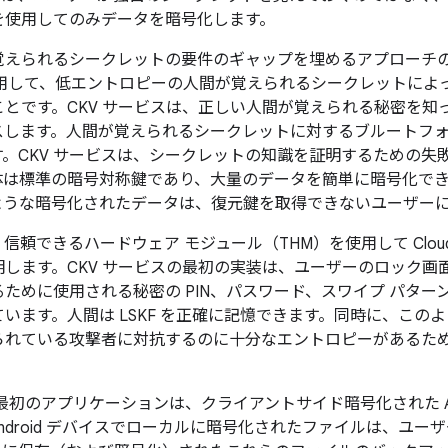
を使用してのみデータを暗号化します。
えられるシークレットの要件のギャップを埋めるアプローチの一つは
スを使用して、低エントロピーの人間が覚えられるシークレットに
とです。CKV サービスは、正しい人間が覚えられる秘密を知
します。人間が覚えられるシークレットに対するブルートフォー
。CKV サービスは、シークレットの知識を証明するための失
体は標準の暗号対称鍵であり、大量のデータを簡単に暗号化で
ような暗号化されたデータは、復元鍵を取得できないユーザー
できるハードウェア モジュール（THM）を使用して Cloud Ke
します。CKV サービスの最初の実装は、ユーザーのロック画面
ために使用される秘密の PIN、パスワード、スワイプ パター
ます。人間は LSKF を正確に記憶できます。同時に、このよう
れている攻撃者に対抗するのに十分なエントロピーがあるため、
サービスの最初のアプリケーションは、クライアントサイド暗号化された A
droid デバイスでローカルに暗号化されたファイルは、ユーザー