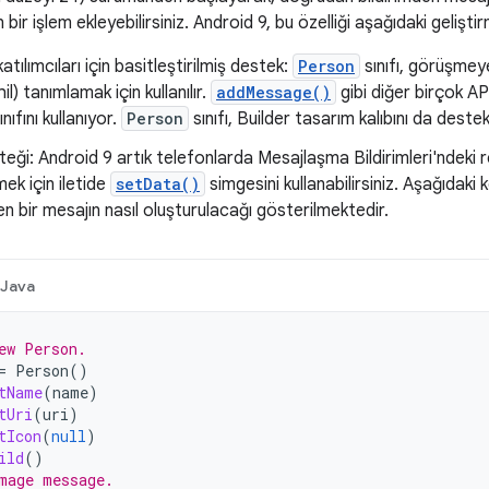
 bir işlem ekleyebilirsiniz. Android 9, bu özelliği aşağıdaki geliştir
ılımcıları için basitleştirilmiş destek:
Person
sınıfı, görüşmeye 
hil) tanımlamak için kullanılır.
addMessage()
gibi diğer birçok AP
ınıfını kullanıyor.
Person
sınıfı, Builder tasarım kalıbını da destek
eği: Android 9 artık telefonlarda Mesajlaşma Bildirimleri'ndeki 
ek için iletide
setData()
simgesini kullanabilirsiniz. Aşağıdaki
en bir mesajın nasıl oluşturulacağı gösterilmektedir.
Java
ew Person.
=
Person
()
tName
(
name
)
tUri
(
uri
)
tIcon
(
null
)
ild
()
mage message.