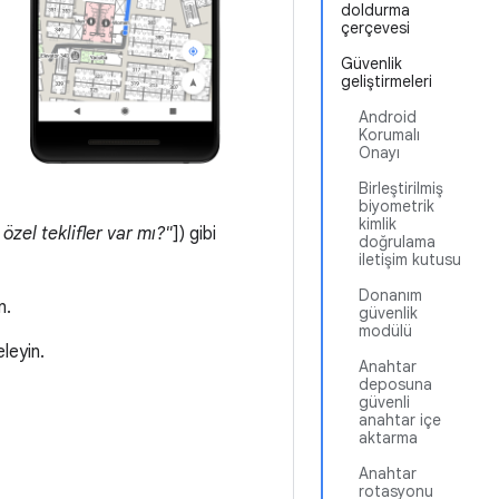
doldurma
çerçevesi
Güvenlik
geliştirmeleri
Android
Korumalı
Onayı
Birleştirilmiş
biyometrik
kimlik
 özel teklifler var mı?"
]) gibi
doğrulama
iletişim kutusu
Donanım
n.
güvenlik
modülü
eleyin.
Anahtar
deposuna
güvenli
anahtar içe
aktarma
Anahtar
rotasyonu