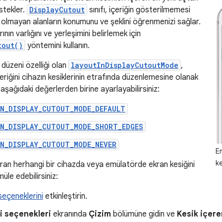
stekler.
DisplayCutout
sınıfı, içeriğin gösterilmemesi
 olmayan alanların konumunu ve şeklini öğrenmenizi sağlar.
nın varlığını ve yerleşimini belirlemek için
tout()
yöntemini kullanın.
 düzeni özelliği olan
layoutInDisplayCutoutMode
,
eriğini cihazın kesiklerinin etrafında düzenlemesine olanak
i aşağıdaki değerlerden birine ayarlayabilirsiniz:
IN_DISPLAY_CUTOUT_MODE_DEFAULT
IN_DISPLAY_CUTOUT_MODE_SHORT_EDGES
IN_DISPLAY_CUTOUT_MODE_NEVER
E
k
ıran herhangi bir cihazda veya emülatörde ekran kesiğini
müle edebilirsiniz:
 seçeneklerini
etkinleştirin.
ci seçenekleri
ekranında
Çizim
bölümüne gidin ve
Kesik içere