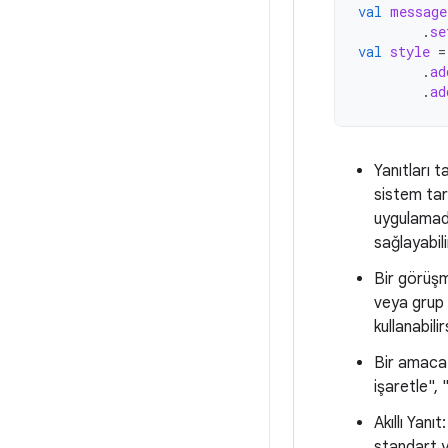
val
message
.
se
val
style
=
.
ad
.
ad
Yanıtları t
sistem ta
uygulamada
sağlayabili
Bir görüşm
veya grup
kullanabilir
Bir amaca
işaretle", 
Akıllı Yanı
standart y