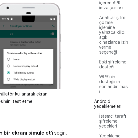
içeren APK
imza şeması
Anahtar şifre
çözme
işlemine
yalnızca kilidi
açık
cihazlarda izin
verme
seçeneği
Eski şifreleme
desteği
WPS'nin
desteğinin
sonlandırılmas
ı
mülatör kullanarak ekran
Android
esimini test etme
yedeklemeleri
İstemci tarafı
şifreleme
yedekleri
n bir ekranı simüle et
'i seçin.
Yedekleme