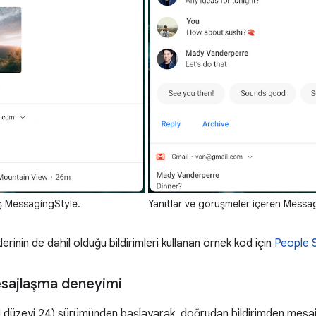
ş MessagingStyle.
Yanıtlar ve görüşmeler içeren Messa
lerinin de dahil olduğu bildirimleri kullanan örnek kod için
People 
sajlaşma deneyimi
I düzeyi 24) sürümünden başlayarak, doğrudan bildirimden mesajl