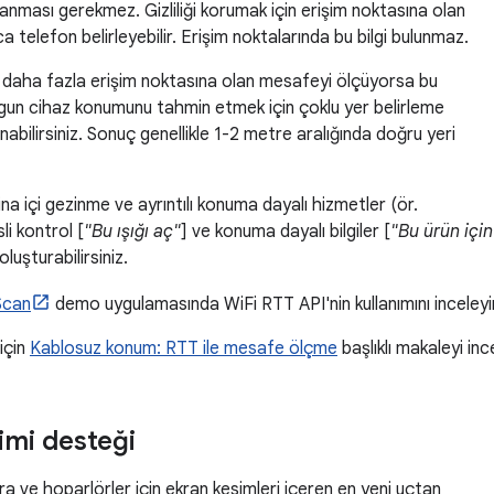
anması gerekmez. Gizliliği korumak için erişim noktasına olan
a telefon belirleyebilir. Erişim noktalarında bu bilgi bulunmaz.
a daha fazla erişim noktasına olan mesafeyi ölçüyorsa bu
gun cihaz konumunu tahmin etmek için çoklu yer belirleme
nabilirsiniz. Sonuç genellikle 1-2 metre aralığında doğru yeri
ina içi gezinme ve ayrıntılı konuma dayalı hizmetler (ör.
li kontrol [
"Bu ışığı aç"
] ve konuma dayalı bilgiler [
"Bu ürün için
luşturabilirsiniz.
Scan
demo uygulamasında WiFi RTT API'nin kullanımını inceleyi
 için
Kablosuz konum: RTT ile mesafe ölçme
başlıklı makaleyi inc
imi desteği
a ve hoparlörler için ekran kesimleri içeren en yeni uçtan