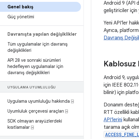
Android 9 (API dü
Genel bakış
geliştiriciler içi
Güç yönetimi
Yeni API'ler hakk
Ayrıca, platform 
Davranışta yapılan değişiklikler
Davranış Değişikl
Tüm uygulamalar için davranış
değişiklikleri
API 28 ve sonraki sürümleri
Kablosuz 
hedefleyen uygulamalar için
davranış değişiklikleri
Android 9, uygu
için IEEE 802.1
UYGULAMA UYUMLULUĞU
bilinir) için plat
Uygulama uyumluluğu hakkında ⍈
Donanım desteğiy
Uyumluluk çerçevesi araçları ⍈
RTT özellikli ka
API'lerini
kullana
SDK olmayan arayüzlerdeki
tarama açık olma
kısıtlamalar ⍈
ACCESS_FINE_