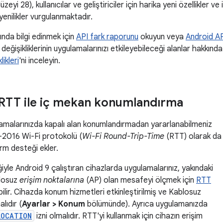
zeyi 28), kullanıcılar ve geliştiriciler için harika yeni özellikler v
n yenilikler vurgulanmaktadır.
ında bilgi edinmek için
API fark raporunu
okuyun veya
Android AP
değişikliklerinin uygulamalarınızı etkileyebileceği alanlar hakkında
ikleri
'ni inceleyin.
RTT ile iç mekan konumlandırma
lamalarınızda kapalı alan konumlandırmadan yararlanabilmeniz
1-2016 Wi-Fi protokolü (
Wi-Fi Round-Trip-Time
(RTT) olarak da
form desteği ekler.
le Android 9 çalıştıran cihazlarda uygulamalarınız, yakındaki
blosuz
erişim noktalarına
(AP) olan mesafeyi ölçmek için
RTT
bilir. Cihazda konum hizmetleri etkinleştirilmiş ve Kablosuz
lıdır (
Ayarlar > Konum
bölümünde). Ayrıca uygulamanızda
LOCATION
izni olmalıdır. RTT'yi kullanmak için cihazın erişim