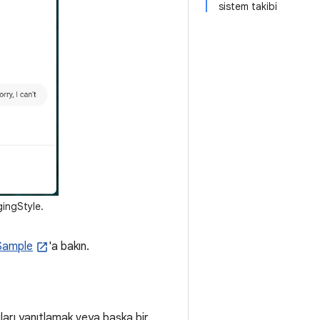
sistem takibi
gingStyle.
Sample
'a bakın.
arı yanıtlamak veya başka bir