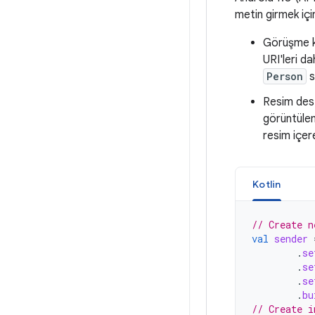
metin girmek için
Görüşme kat
URI'leri da
Person
s
Resim dest
görüntülem
resim içer
Kotlin
// Create n
val
sender
.
se
.
se
.
se
.
bu
// Create i