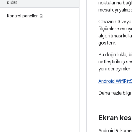
noktalarına bağl
DIĞER
mesafeyi yalnızc
Kontrol panelleri ⍈
Cihazınız 3 vey
ölçümlere en uy
algoritması kulla
gösterir.
Bu doğrulukla, b
netleştirilmiş ses
yeni deneyimler o
Android WifiRtt
Daha fazla bilgi
Ekran kes
Android 9, kamer