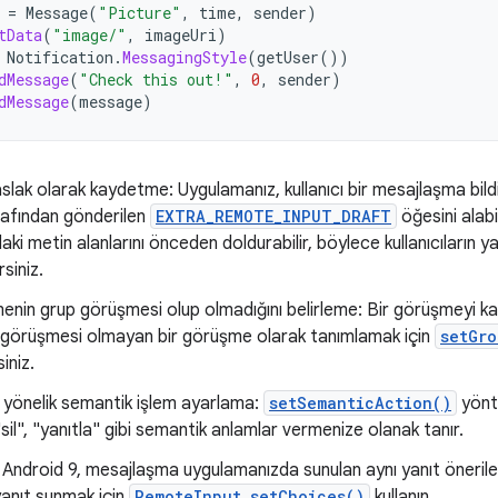
=
Message
(
"Picture"
,
time
,
sender
)
tData
(
"image/"
,
imageUri
)
Notification
.
MessagingStyle
(
getUser
())
dMessage
(
"Check this out!"
,
0
,
sender
)
dMessage
(
message
)
aslak olarak kaydetme: Uygulamanız, kullanıcı bir mesajlaşma bildir
rafından gönderilen
EXTRA_REMOTE_INPUT_DRAFT
öğesini alabil
ki metin alanlarını önceden doldurabilir, böylece kullanıcıların y
rsiniz.
enin grup görüşmesi olup olmadığını belirleme: Bir görüşmeyi ka
 görüşmesi olmayan bir görüşme olarak tanımlamak için
setGro
siniz.
 yönelik semantik işlem ayarlama:
setSemanticAction()
yönte
"sil", "yanıtla" gibi semantik anlamlar vermenize olanak tanır.
t: Android 9, mesajlaşma uygulamanızda sunulan aynı yanıt önerileri
anıt sunmak için
RemoteInput.setChoices()
kullanın.