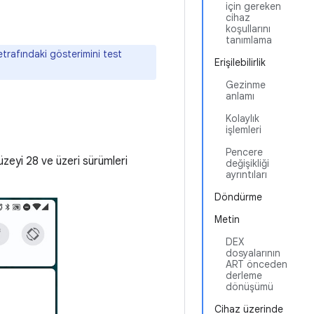
için gereken
cihaz
koşullarını
tanımlama
etrafındaki gösterimini test
Erişilebilirlik
Gezinme
anlamı
Kolaylık
işlemleri
Pencere
düzeyi 28 ve üzeri sürümleri
değişikliği
ayrıntıları
Döndürme
Metin
DEX
dosyalarının
ART önceden
derleme
dönüşümü
Cihaz üzerinde