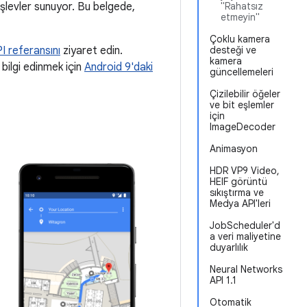
e işlevler sunuyor. Bu belgede,
"Rahatsız
etmeyin"
Çoklu kamera
I referansını
ziyaret edin.
desteği ve
kamera
 bilgi edinmek için
Android 9'daki
güncellemeleri
Çizilebilir öğeler
ve bit eşlemler
için
ImageDecoder
Animasyon
HDR VP9 Video,
HEIF görüntü
sıkıştırma ve
Medya API'leri
JobScheduler'd
a veri maliyetine
duyarlılık
Neural Networks
API 1.1
Otomatik