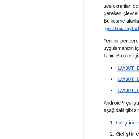
uca ekranları de
gereken işlevsel
Bu kesme alanları
getDisplayCu
Yeni bir pencere
uygulamanızın iç
tanır. Bu özelliğ
LAYOUT_
LAYOUT_
LAYOUT_
Android 9 çalışt
aşağıdaki gibi si
Geliştirici
Geliştiri