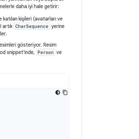
melerle daha iyi hale getirir:
katılan kişileri (avatarları ve
I artık
CharSequence
yerine
ler.
resimleri gösteriyor. Resim
 kod snippet'inde,
Person
ve