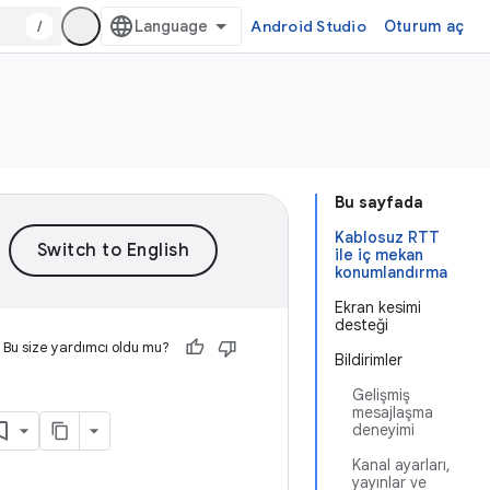
/
Android Studio
Oturum aç
Bu sayfada
Kablosuz RTT
ile iç mekan
konumlandırma
Ekran kesimi
desteği
Bu size yardımcı oldu mu?
Bildirimler
Gelişmiş
mesajlaşma
deneyimi
Kanal ayarları,
yayınlar ve