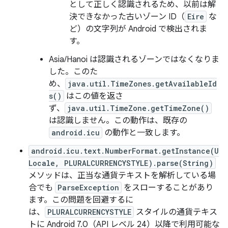
として正しく認識されるため、以前は解
決できなかった古いゾーン ID（
Eire
な
ど）の文字列が Android で検出されま
す。
Asia/Hanoi は認識されるゾーンではなくなりま
した。このた
め、
java.util.TimeZones.getAvailableId
s()
はこの値を返さ
ず、
java.util.TimeZone.getTimeZone()
は認識しません。この動作は、既存の
android.icu
の動作と一致します。
android.icu.text.NumberFormat.getInstance(U
Locale, PLURALCURRENCYSTYLE).parse(String)
メソッドは、正当な通貨テキストを解析している場
合でも
ParseException
をスローすることがあり
ます。この問題を回避するに
は、
PLURALCURRENCYSTYLE
スタイルの通貨テキス
トに Android 7.0（API レベル 24）以降で利用可能な