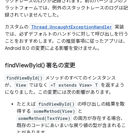
ックトレースのログが記録されます。前のバージョンのプ
ラットフォームでは、例外のスタックトレースのログは記
録されていませんでした。
カスタムの
Thread.UncaughtExceptionHandler
実装
では、必ずデフォルトのハンドラに対して呼び出しを行う
ことをおすすめします。この推奨事項に従ったアプリは、
Android 8.0 の変更による影響を受けません。
find
View
By
Id(
) 署名の変更
findViewById()
メソッドのすべてのインスタンス
が、
View
ではなく
<T extends View> T
を返すよう
になりました。この変更には次の影響があります。
たとえば
findViewById()
の呼び出しの結果を取
得する
someMethod(View)
と
someMethod(TextView)
の両方が存在する場合、
既存のコードにあいまいな戻り値の型が含まれるこ
とがあります。