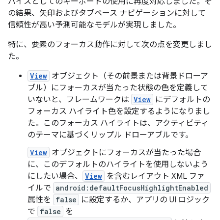
バイスとしてのキーボードの使用に再度対応しました。そ
の結果、矢印およびタブベース ナビゲーションに対して
信頼性が高い予測可能なモデルが実現しました。
特に、要素のフォーカス動作に対して次の点を変更しまし
た。
View
オブジェクト（その前景または背景ドローア
ブル）にフォーカスが当たった状態の色を定義して
いないと、フレームワークは
View
にデフォルトの
フォーカス ハイライト色を設定するようになりまし
た。このフォーカス ハイライトは、アクティビティ
のテーマに基づくリップル ドローアブルです。
View
オブジェクトにフォーカスが当たった場合
に、このデフォルトのハイライトを使用しないよう
にしたい場合、
View
を含むレイアウト XML ファ
イルで
android:defaultFocusHighlightEnabled
属性を
false
に設定するか、アプリの UI ロジック
で
false
を