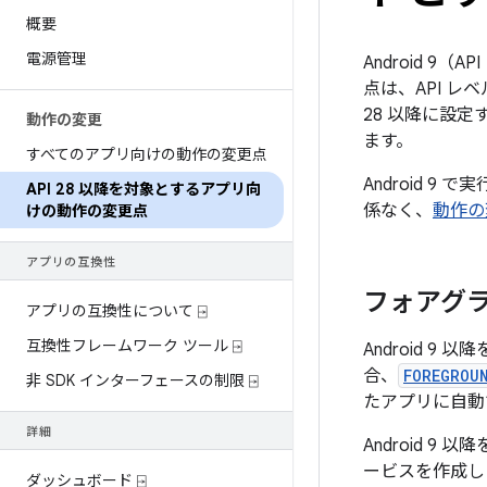
概要
電源管理
Android 9
点は、API レ
28 以降に設
動作の変更
ます。
すべてのアプリ向けの動作の変更点
Android 
API 28 以降を対象とするアプリ向
係なく、
動作の
けの動作の変更点
アプリの互換性
フォアグラ
アプリの互換性について ⍈
互換性フレームワーク ツール ⍈
Android 
合、
FOREGROU
非 SDK インターフェースの制限 ⍈
たアプリに自動
詳細
Android 9
ービスを作成し
ダッシュボード ⍈