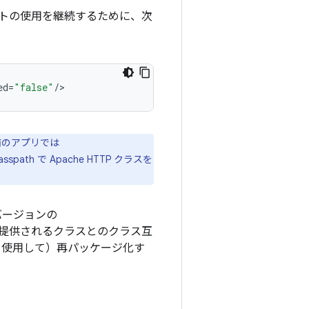
イアントの使用を継続するために、次
ed
=
"false"
/
以前のアプリでは
th で Apache HTTP クラスを
のバージョンの
提供されるクラスとのクラス互
を使用して）再パッケージ化す