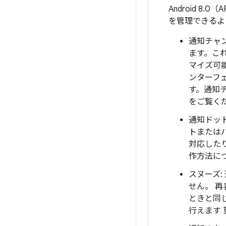
Android 
を管理できるよ
通知チャン
ます。こ
マイズ可
ンターフ
す。通知
をご覧く
通知ドット:
トまたは
対応した
作方法に
スヌーズ
せん。 
ときと同
行えます