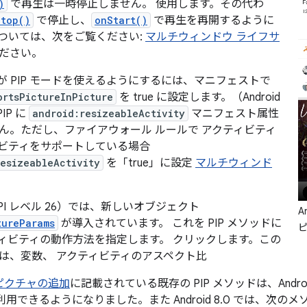
)
で再生は一時停止しません。 使用します。その代わ
Stop()
で停止し、
onStart()
で再生を再開するように
ついては、次をご覧ください:
マルチウィンドウ ライフサ
ださい。
が PIP モードを使えるようにするには、マニフェストで
ortsPictureInPicture
を true に設定します。（Android
IP に
android:resizeableActivity
マニフェスト属性
ん。ただし、ファイアウォール ルールで アクティビティ
ビティをサポートしている場合
resizeableActivity
を「true」に設定
マルチウィンド
.0（API レベル 26）では、新しいオブジェクト
A
tureParams
が導入されています。 これを PIP メソッドに
ィビティの動作方法を指定します。 クリックします。この
は、変数、 アクティビティのアスペクト比
 ピクチャの追加
に記載されている既存の PIP メソッドは、Andro
端末で利用できるようになりました。また Android 8.0 では、