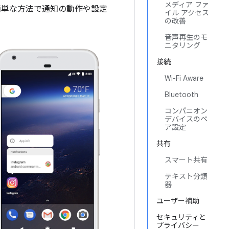
メディア ファ
ある簡単な方法で通知の動作や設定
イル アクセス
の改善
音声再生のモ
ニタリング
接続
Wi-Fi Aware
Bluetooth
コンパニオン
デバイスのペ
ア設定
共有
スマート共有
テキスト分類
器
ユーザー補助
セキュリティと
プライバシー