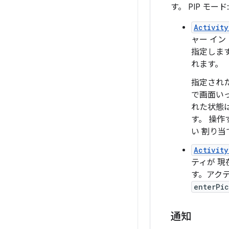
す。 PIP モード:
Activity
ャー イ
指定しま
れます。
指定され
で画面い
れた状態
す。 操
い 割り当
Activity
ティが 現
す。アクテ
enterPi
通知