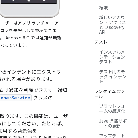
権限
新しいアカウ
ント アクセス
ーザーはアプリ ランチャー ア
と Discovery
イコンを長押しして表示できま
API
。 Android 8.0 では通知が無効
テスト
になっています。
インスツルメ
ンテーション
テスト
からインテントにエクストラ
テスト用のモ
ック インテン
供される場合があります。
ト
ラムで通知を削除できます。通知
ランタイムとツ
ール
tenerService
クラスの
プラットフォ
ームの最適化
け取ります。この機能は、ユーザ
Java 言語サポ
うにしてください。たとえば、
ートの更新
使用する背景色を
アップデート