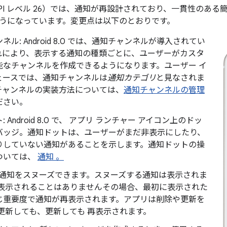
8.0（API レベル 26）では、通知が再設計されており、一貫性の
うになっています。変更点は以下のとおりです。
ネル: Android 8.0 では、通知チャンネルが導入されてい
れにより、表示する通知の種類ごとに、ユーザーがカスタ
能なチャンネルを作成できるようになります。ユーザー イ
ェースでは、通知チャンネルは
通知カテゴリ
と見なされま
チャンネルの実装方法については、
通知チャンネルの管理
ださい。
 Android 8.0 で、 アプリ ランチャー アイコン上のドッ
バッジ。通知ドットは、ユーザーがまだ非表示にしたり、
りしていない通知があることを示します。通知ドットの操
ついては、
通知 。
: 通知をスヌーズできます。スヌーズする通知は表示されま
再表示されることはありませんその場合、最初に表示された
じ重要度で通知が再表示されます。アプリは削除や更新を
 更新しても、更新しても 再表示されます。