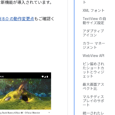
ざまな新機能が導入されています。
ト
XML フォント
oid 8.0 の動作変更点
もご確認く
TextView の自
動サイズ設定
アダプティブ
アイコン
カラー マネー
ジメント
WebView API
ピン留めされ
たショートカ
ットとウィジ
ェット
最大画面アス
ペクト比
マルチディス
プレイのサポ
ート
統一されたレ