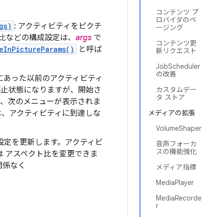
コンテンツ プ
ロバイダのペ
gs)
: アクティビティをピクチ
ージング
ト比などの構成設定は、
args
で
コンテンツ更
eInPictureParams()
と呼ば
新リクエスト
JobScheduler
の改善
にあった以前のアクティビティ
時停止状態になりますが、開始さ
カスタムデー
タ ストア
と、次のメニューが表示されま
は、アクティビティに到達しな
メディアの拡張
VolumeShaper
構成設定を更新します。アクティビ
音声フォーカ
スの機能強化
は アスペクト比を変更できま
関係なく
メディア指標
MediaPlayer
MediaRecorde
r