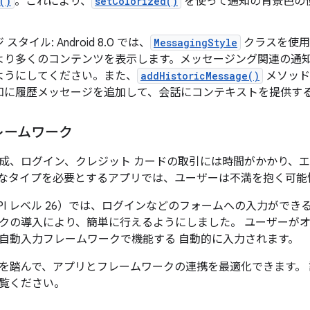
()
。これにより、
setColorized()
を使って通知の背景色の
スタイル: Android 8.0 では、
MessagingStyle
クラスを使用
より多くのコンテンツを表示します。メッセージング関連の通
ようにしてください。また、
addHistoricMessage()
メソッド
知に履歴メッセージを追加して、会話にコンテキストを提供す
レームワーク
成、ログイン、クレジット カードの取引には時間がかかり、
なタイプを必要とするアプリでは、ユーザーは不満を抱く可能
8.0（API レベル 26）では、ログインなどのフォームへの入力が
クの導入により、簡単に行えるようにしました。 ユーザーが
自動入力フレームワークで機能する 自動的に入力されます。
を踏んで、アプリとフレームワークの連携を最適化できます。
覧ください。