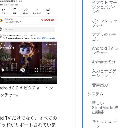
イアウト マー
ジンとパディ
ング
ポインタ キャ
プチャ
アプリのカテ
ゴリ
Android TV ラ
ンチャー
AnimatorSet
入力とナビゲ
ーション
音声出力
ndroid 8.0 のピクチャー イン
システム
ピクチャー。
新しい
StrictMode 検
出機能
id TV だけでなく、すべての
キャッシュ デ
次のメソッドがサポートされていま
ータ