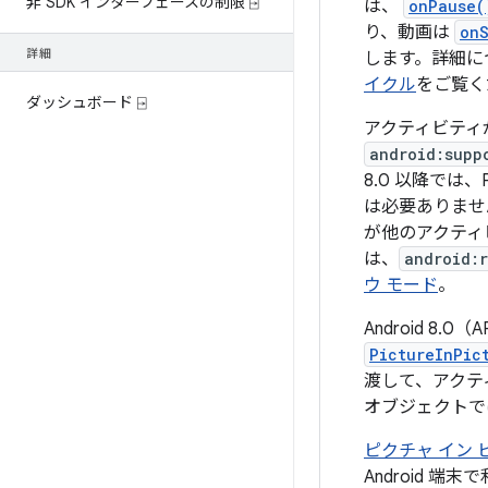
非 SDK インターフェースの制限 ⍈
は、
onPause(
り、動画は
on
詳細
します。詳細に
イクル
をご覧く
ダッシュボード ⍈
アクティビティ
android:supp
8.0 以降では、P
は必要ありませ
が他のアクティ
は、
android:
ウ モード
。
Android 8
PictureInPic
渡して、アクテ
オブジェクトで
ピクチャ イン
Android 