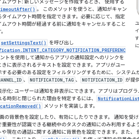
イムアウト: 新しいメッセージを作成するとき、 使用する
TimeoutAfter()
。 このメソッドを使うと、通知がキャン
るタイムアウト時間を指定できます。必要に応じて、指定
ユ
イムアウト時間が経過する前に通知をキャンセルすること
す。
す
setSettingsText()
を呼び出し
fication.INTENT_CATEGORY_NOTIFICATION_PREFERENC
ントを使用して通知からアプリの通知設定へのリンクを
ときに表示されるテキストを設定できます。アプリがユー
示する必要のある設定をフィルタリングするために、システム
HANNEL_ID
、
NOTIFICATION_TAG
、
NOTIFICATION_ID
が提
表示化: ユーザーは通知を非表示にできます。アプリはプログ
れる時刻と閉じられた理由を特定するには、
NotificationLis
icationRemoved()
メソッドを実装します。
 動画の背景色を設定したり、有効にしたりできます。 通知を受
で重要性が認識できる継続中のタスクの通知にのみ利用するよ
トや現在の通話に関する通知に背景色を設定できます。また、 