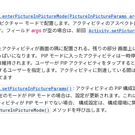
.enterPictureInPictureMode(PictureInPictureParams ar
ン ピクチャー モードで配置します。アクティビティのアスペク
す。フィールド
args
が空の場合は、前回
Activity.setPictur
たアクティビティが画面の隅に配置される。残りの部分 画面上
っぱいになります。 PIP モードに入ったアクティビティは一
は維持されます。ユーザーが PIP アクティビティをタップする
作するユーザーを指定します。アクティビティに到達している間
てます
.setPictureInPictureParams()
: アクティビティの PIP 
在のモードが PIP モードの場合は、設定が更新されます。これ
ィビティが PIP モードでない場合、 構成設定は、構成環境に
ctureInPictureMode()
メソッドを呼び出します。