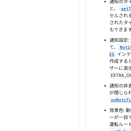
通知のタ
と、
set
セルされ
されたタ
もできま
通知設定:
て、
Noti
ES
インテ
作成する
ザーに表
EXTRA_C
通知の非
が閉じら
onNotif
背景色:
ーが一目
運転ルー