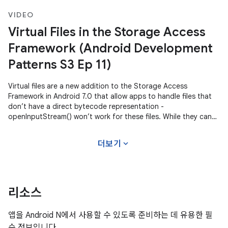
VIDEO
Virtual Files in the Storage Access
Framework (Android Development
Patterns S3 Ep 11)
Virtual files are a new addition to the Storage Access
Framework in Android 7.0 that allow apps to handle files that
don’t have a direct bytecode representation -
openInputStream() won’t work for these files. While they can
be filtered out by adding
expand_more
더보기
리소스
앱을 Android N에서 사용할 수 있도록 준비하는 데 유용한 필
수 정보입니다.