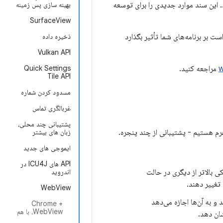
کند. این سند موارد جدیدی را برای توسعه
بهینه سازی پس زمینه
SurfaceView
 بر برنامه‌های شما تأثیر بگذارد
ذخیره داده
Vulkan API
w
مراجعه کنید.
Quick Settings
Tile API
مسدود کردن شماره
غربالگری تماس
پشتیبانی چند محلی،
زبان های بیشتر
ایموجی های جدید
API های ICU4J در
ر کنار هم یا یکی بالاتر از دیگری در حالت
اندروید
 تغییر دهند.
WebView
 و به آن‌ها اجازه می‌دهد
Chrome +
WebView، با هم
شان دهد.