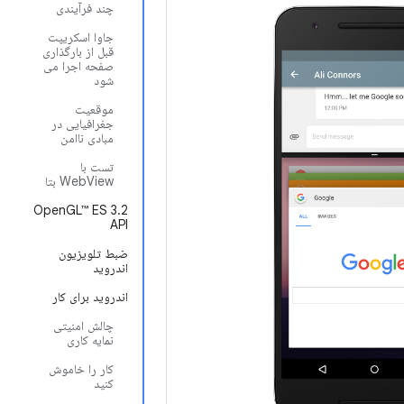
چند فرآیندی
جاوا اسکریپت
قبل از بارگذاری
صفحه اجرا می
شود
موقعیت
جغرافیایی در
مبادی ناامن
تست با
WebView بتا
OpenGL™ ES 3.2
API
ضبط تلویزیون
اندروید
اندروید برای کار
چالش امنیتی
نمایه کاری
کار را خاموش
کنید