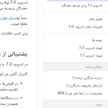
اندروید 
اندروید 7
1 برای توسعه دهندگان
.
دهندگان برجسته می
حتماً
تغییرات رفتاری Android 7.0
تغییر رفتار
مطلع شوید.
تغییرات رفتار اندروید 7
0
.
برای کسب اطلاعات بیش
نمونه ها
نمونه اندروید 7
0
.
پشتیبانی از 
نمونه اندروید 7
1
.
در اندروید 7.0، ما در حال معرفی یک ویژگی چندوظیفه ای جدید و بسیار مورد درخواست در پلتفرم هستیم - پشتیبانی از چند پنجره.
سازگاری برنامه
کاربران اکنون می تو
درباره سازگاری برنامه ⍈
ابزارهای چارچوب سازگاری ⍈
تقسیم صفحه اج
محدودیت در رابط های غیر SDK ⍈
در دستگاه‌های Android TV، برنامه‌ها می‌توانند خو
همچنان محتوا 
بیشتر