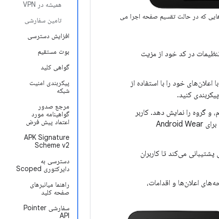
همیشه در VPN
هایی که در حالت تقسیم صفحه اجرا می
تامین سفارشی
افزایش دسترسی
بوت مستقیم
تنظیمات در کد خود از مزیت
گواهی کلید
اعلان‌های خود را با استفاده از
پیکربندی امنیت
شبکه
یکربندی کنید.
مرجع صدور
، و گروه را نمایش دهد. کاربر
گواهینامه مورد
اعتماد پیش فرض
می‌تواند در جای خود اقداماتی مانند رد کردن یا بایگانی را روی آنها انجام دهد. اگر اعلان‌ها را برای Android Wear
APK Signature
Scheme v2
Andr از پاسخ‌های درون خطی پشتیبانی می‌کند تا کاربران
دسترسی به
دایرکتوری Scoped
حه‌های اعلان‌ها و اقدامات،
راهنما میانبرهای
صفحه کلید
سفارشی Pointer
API