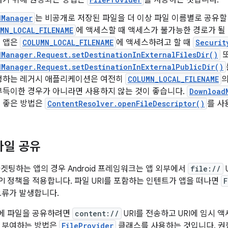
하기 위해 권장되는 방법은
를 사용하는 것입니다.
dManager
는 비공개로 저장된 파일을 더 이상 파일 이름별로 공유할
MN_LOCAL_FILENAME
에 액세스할 때 액세스가 불가능한 경로가 될 수 
 앱은
COLUMN_LOCAL_FILENAME
에 액세스하려고 할 때
Securit
Manager.Request.setDestinationInExternalFilesDir()
Manager.Request.setDestinationInExternalPublicDir()
정하는 레거시 애플리케이션은 여전히
COLUMN_LOCAL_FILENAME
의
부득이한 경우가 아니라면 사용하지 않는 것이 좋습니다.
Download
 좋은 방법은
ContentResolver.openFileDescriptor()
를 사
파일 공유
0을 타겟팅하는 앱의 경우 Android 프레임워크는 앱 외부에서
file://
PI 정책을 적용합니다. 파일 URI를 포함하는 인텐트가 앱을 떠나면
F
오류가 발생합니다.
에 파일을 공유하려면
content://
URI를 전송하고 URI에 임시 
게 부여하는 방법은
FileProvider
클래스를 사용하는 것입니다. 권한