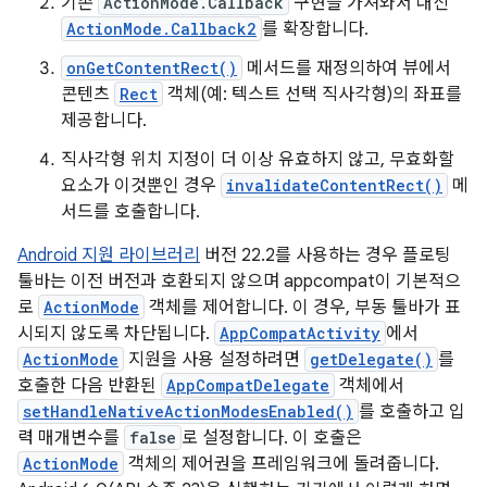
기존
ActionMode.Callback
구현을 가져와서 대신
ActionMode.Callback2
를 확장합니다.
onGetContentRect()
메서드를 재정의하여 뷰에서
콘텐츠
Rect
객체(예: 텍스트 선택 직사각형)의 좌표를
제공합니다.
직사각형 위치 지정이 더 이상 유효하지 않고, 무효화할
요소가 이것뿐인 경우
invalidateContentRect()
메
서드를 호출합니다.
Android 지원 라이브러리
버전 22.2를 사용하는 경우 플로팅
툴바는 이전 버전과 호환되지 않으며 appcompat이 기본적으
로
ActionMode
객체를 제어합니다. 이 경우, 부동 툴바가 표
시되지 않도록 차단됩니다.
AppCompatActivity
에서
ActionMode
지원을 사용 설정하려면
getDelegate()
를
호출한 다음 반환된
AppCompatDelegate
객체에서
setHandleNativeActionModesEnabled()
를 호출하고 입
력 매개변수를
false
로 설정합니다. 이 호출은
ActionMode
객체의 제어권을 프레임워크에 돌려줍니다.