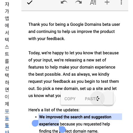
자
가
앱
에
서
텍
스
트
를
선
택
하
면
이
제
부
동
툴
바