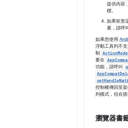
提供內容
標。
如果矩形
素，請呼
如果您使用
An
浮動工具列不支援
制
ActionMode
要在
AppCompa
功能，請呼叫
g
AppCompatDel
setHandleNat
控制權傳回至架構。
列模式，但在搭載 A
瀏覽器書