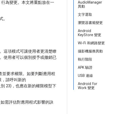
 API 行為變更。本文將重點放在一
AudioManager
異動
文字選取
程式。
瀏覽器書籤變更
Android
KeyStore 變更
Wi-Fi 和網路變更
。這項模式可讓使用者更清楚瞭
攝影機服務異動
。使用者可以個別授予或撤銷已
執行階段
APK 驗證
行階段檢查並要求權限。如要判斷應用程
USB 連線
限，請呼叫新的
Android for
I 級別 23)，也應在新的權限模型下
Work 變更
。如需評估對應用程式影響的訣