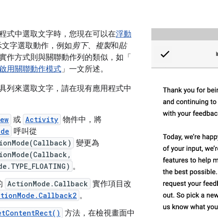
程式中選取文字時，您現在可以在
浮動
示文字選取動作，例如
剪下
、
複製
和
貼
實作方式則與關聯動作列的類似，如「
啟用關聯動作模式
」一文所述。
具列來選取文字，請在現有應用程式中
iew
或
Activity
物件中，將
ode
呼叫從
tionMode(Callback)
變更為
tionMode(Callback,
de.TYPE_FLOATING)
。
的
ActionMode.Callback
實作項目改
ctionMode.Callback2
。
etContentRect()
方法，在檢視畫面中