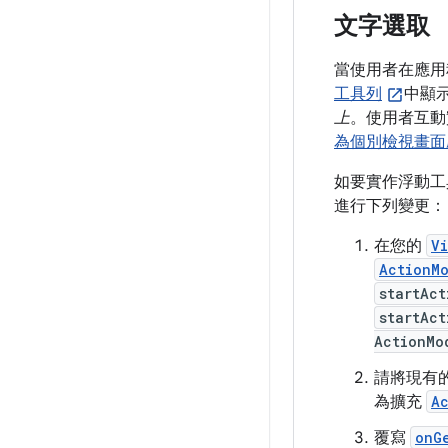
文字選取
當使用者在應用
工具列
中顯
上
。使用者互動
為個別檢視畫面
如要實作浮動工
進行下列變更：
在您的
V
ActionM
startAc
startAc
ActionMo
請將現有
為擴充
A
覆寫
onG