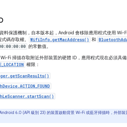
D
保護機制，自本版本起，Android 會移除應用程式使用 Wi-Fi 和 B
的程式碼存取權。
WifiInfo.getMacAddress()
和
BluetoothAd
00:00:00:00
的常數值。
Wi-Fi 掃描存取附近外部裝置的硬體 ID，應用程式現在必須具
E_LOCATION
權限：
ager.getScanResults()
thDevice.ACTION_FOUND
thLeScanner.startScan()
ndroid 6.0 (API 級別 23) 的裝置啟動背景 Wi-Fi 或藍牙掃描時，