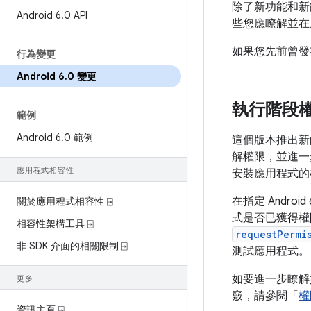
除了新功能和新能力
Android 6
.
0 API
些您應瞭解並在
如果您先前曾發布
行為變更
Android 6
.
0 變更
執行階段
範例
Android 6
.
0 範例
這個版本推出新
解權限，並進一
應用程式相容性
安裝應用程式的
在指定 Andro
關於應用程式相容性 ⍈
式是否已獲得權
相容性架構工具 ⍈
requestPermi
非 SDK 介面的相關限制 ⍈
測試應用程式。
如要進一步瞭解
更多
竅，請參閱「
權
資訊主頁 ⍈