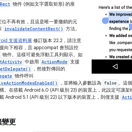
Rect
物件 (例如文字選取矩形) 的座
定位不再有效，且這是唯一要撤銷的元
叫
invalidateContentRect()
方法。
droid 支援資料庫
修訂版本 22.2，請注意
向下相容，且 appcompat 會預設控
物件。這樣可避免浮動工具列顯示。如
tActivity
中啟用
ActionMode
支援
etDelegate()
，然後對傳回的
egate
物件呼叫
iveActionModesEnabled()
，並將輸入參數設為
false
。這
在搭載 Android 6.0 (API 級別 23) 的裝置上，此設定可讓
ndroid 5.1 (API 級別 22) 以下版本的裝置上，則僅支援
Act
籤變更