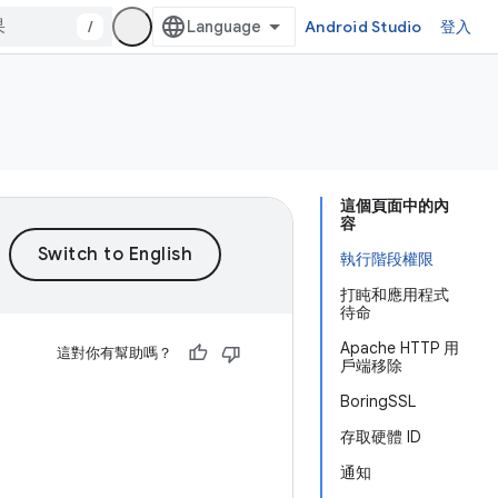
/
Android Studio
登入
這個頁面中的內
容
執行階段權限
打盹和應用程式
待命
Apache HTTP 用
這對你有幫助嗎？
戶端移除
BoringSSL
存取硬體 ID
通知