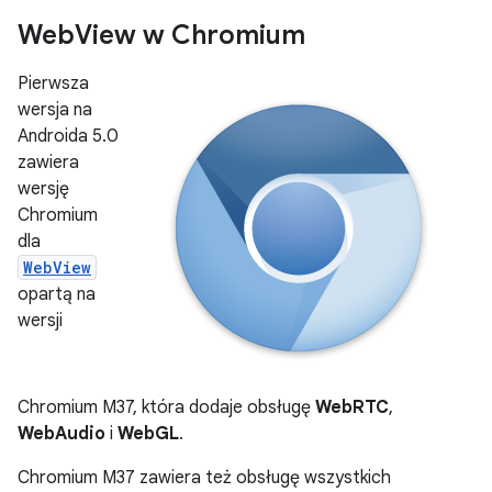
Web
View w Chromium
Pierwsza
wersja na
Androida 5.0
zawiera
wersję
Chromium
dla
WebView
opartą na
wersji
Chromium M37, która dodaje obsługę
WebRTC
,
WebAudio
i
WebGL
.
Chromium M37 zawiera też obsługę wszystkich