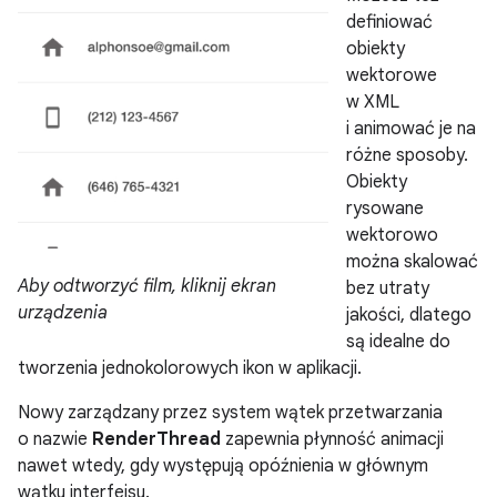
definiować
obiekty
wektorowe
w XML
i animować je na
różne sposoby.
Obiekty
rysowane
wektorowo
można skalować
Aby odtworzyć film, kliknij ekran
bez utraty
urządzenia
jakości, dlatego
są idealne do
tworzenia jednokolorowych ikon w aplikacji.
Nowy zarządzany przez system wątek przetwarzania
o nazwie
RenderThread
zapewnia płynność animacji
nawet wtedy, gdy występują opóźnienia w głównym
wątku interfejsu.