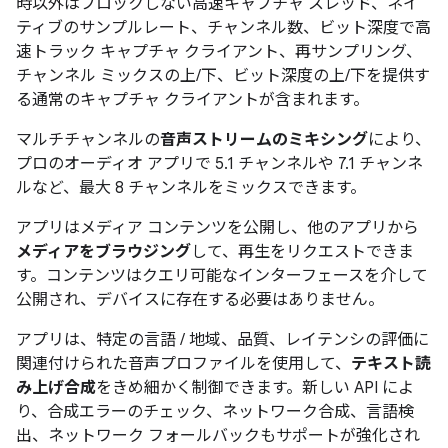
時以外はブロックしない高速キャプチャ スレッド、ネイ
ティブのサンプルレート、チャンネル数、ビット深度で高
速トラック キャプチャ クライアント、再サンプリング、
チャンネル ミックスの上/下、ビット深度の上/下を提供す
る通常のキャプチャ クライアントが含まれます。
マルチチャンネルの
音声ストリームのミキシング
により、
プロのオーディオ アプリで 5.1 チャンネルや 7.1 チャンネ
ルなど、最大 8 チャンネルをミックスできます。
アプリはメディア コンテンツを公開し、他のアプリから
メディアをブラウジング
して、再生をリクエストできま
す。コンテンツはクエリ可能なインターフェースを介して
公開され、デバイスに存在する必要はありません。
アプリは、特定の言語 / 地域、品質、レイテンシの評価に
関連付けられた音声プロファイルを使用して、
テキスト読
み上げ合成
をきめ細かく制御できます。新しい API によ
り、合成エラーのチェック、ネットワーク合成、言語検
出、ネットワーク フォールバックもサポートが強化され