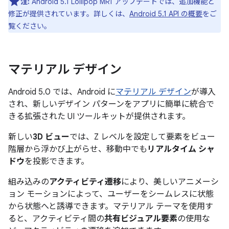
注:
Android 5.1 Lollipop MR1 アップデートでは、追加機能と
修正が提供されています。詳しくは、
Android 5.1 API の概要
をご
覧ください。
マテリアル デザイン
Android 5.0 では、Android に
マテリアル デザイン
が導入
され、新しいデザイン パターンをアプリに簡単に統合で
きる拡張された UI ツールキットが提供されます。
新しい
3D ビュー
では、Z レベルを設定して要素をビュー
階層から浮かび上がらせ、移動中でも
リアルタイム シャ
ドウ
を投影できます。
組み込みの
アクティビティ遷移
により、美しいアニメーシ
ョン モーションによって、ユーザーをシームレスに状態
から状態へと誘導できます。マテリアル テーマを使用す
ると、アクティビティ間の
共有ビジュアル要素
の使用な