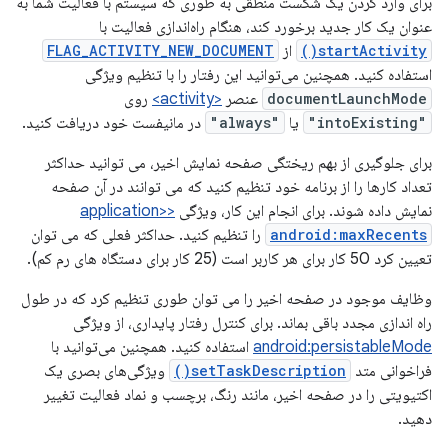
برای وارد کردن یک شکست منطقی به طوری که سیستم با فعالیت شما به
عنوان یک کار جدید برخورد کند، هنگام راه‌اندازی فعالیت با
startActivity()
از
FLAG_ACTIVITY_NEW_DOCUMENT
استفاده کنید. همچنین می‌توانید این رفتار را با تنظیم ویژگی
documentLaunchMode
عنصر
<activity>
روی
"intoExisting"
یا
"always"
در مانیفست خود دریافت کنید.
برای جلوگیری از بهم ریختگی صفحه نمایش اخیر، می توانید حداکثر
تعداد کارها را از برنامه خود تنظیم کنید که می توانند در آن صفحه
نمایش داده شوند. برای انجام این کار، ویژگی
<application>
android:maxRecents
را تنظیم کنید. حداکثر فعلی که می توان
تعیین کرد 50 کار برای هر کاربر است (25 کار برای دستگاه های رم کم).
وظایف موجود در صفحه اخیر را می توان طوری تنظیم کرد که در طول
راه اندازی مجدد باقی بماند. برای کنترل رفتار پایداری، از ویژگی
android:persistableMode
استفاده کنید. همچنین می‌توانید با
فراخوانی متد
setTaskDescription()
ویژگی‌های بصری یک
اکتیویتی را در صفحه اخیر، مانند رنگ، برچسب و نماد فعالیت تغییر
دهید.