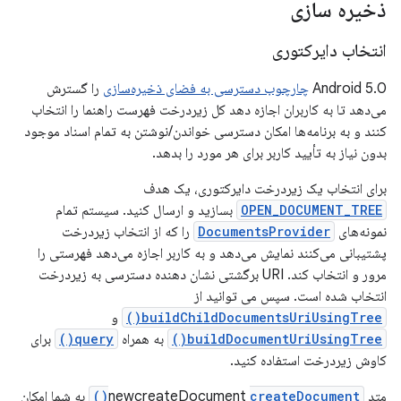
ذخیره سازی
انتخاب دایرکتوری
Android 5.0
چارچوب دسترسی به فضای ذخیره‌سازی
را گسترش
می‌دهد تا به کاربران اجازه دهد کل زیردرخت فهرست راهنما را انتخاب
کنند و به برنامه‌ها امکان دسترسی خواندن/نوشتن به تمام اسناد موجود
بدون نیاز به تأیید کاربر برای هر مورد را بدهد.
برای انتخاب یک زیردرخت دایرکتوری، یک هدف
OPEN_DOCUMENT_TREE
بسازید و ارسال کنید. سیستم تمام
نمونه‌های
DocumentsProvider
را که از انتخاب زیردرخت
پشتیبانی می‌کنند نمایش می‌دهد و به کاربر اجازه می‌دهد فهرستی را
مرور و انتخاب کند. URI برگشتی نشان دهنده دسترسی به زیردرخت
انتخاب شده است. سپس می توانید از
buildChildDocumentsUriUsingTree()
و
buildDocumentUriUsingTree()
به همراه
query()
برای
کاوش زیردرخت استفاده کنید.
متد newcreateDocument
createDocument()
به شما امکان