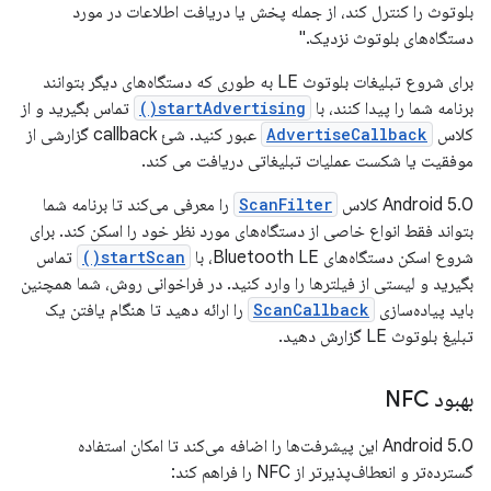
بلوتوث را کنترل کند، از جمله پخش یا دریافت اطلاعات در مورد
دستگاه‌های بلوتوث نزدیک."
برای شروع تبلیغات بلوتوث LE به طوری که دستگاه‌های دیگر بتوانند
برنامه شما را پیدا کنند، با
startAdvertising()
تماس بگیرید و از
کلاس
AdvertiseCallback
عبور کنید. شئ callback گزارشی از
موفقیت یا شکست عملیات تبلیغاتی دریافت می کند.
Android 5.0 کلاس
ScanFilter
را معرفی می‌کند تا برنامه شما
بتواند فقط انواع خاصی از دستگاه‌های مورد نظر خود را اسکن کند. برای
شروع اسکن دستگاه‌های Bluetooth LE، با
startScan()
تماس
بگیرید و لیستی از فیلترها را وارد کنید. در فراخوانی روش، شما همچنین
باید پیاده‌سازی
ScanCallback
را ارائه دهید تا هنگام یافتن یک
تبلیغ بلوتوث LE گزارش دهید.
بهبود NFC
Android 5.0 این پیشرفت‌ها را اضافه می‌کند تا امکان استفاده
گسترده‌تر و انعطاف‌پذیرتر از NFC را فراهم کند: