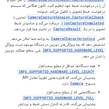
آن را در درخواست ضبط خود تنظیم کنید. اکنون هنگامی که سیستم
درخواست ضبط تصویر را تکمیل می‌کند، شنونده
CameraCaptureSession.CaptureCallback
تماسی با
onCaptureCompleted()
دریافت می‌کند و متادیتای ضبط
تصویر را در یک
CaptureResult
در اختیار شما قرار می‌دهد.
کلاس
CameraCharacteristics
به برنامه شما امکان می‌دهد
تشخیص دهد که چه ویژگی‌های دوربین در دستگاه موجود است. ویژگی
INFO_SUPPORTED_HARDWARE_LEVEL
شی، سطح عملکرد دوربین
را نشان می دهد.
همه دستگاه‌ها حداقل از سطح سخت‌افزار
INFO_SUPPORTED_HARDWARE_LEVEL_LEGACY
پشتیبانی می‌کنند، که قابلیت‌هایی تقریباً معادل API
منسوخ
Camera
دارد.
دستگاه‌هایی که از سطح سخت‌افزار
INFO_SUPPORTED_HARDWARE_LEVEL_FULL
پشتیبانی می‌کنند، قادر به کنترل دستی ضبط و پردازش