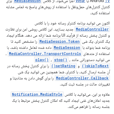
TV
Android
یا
Wear
اجرا می‌شود، از کلاس
MediaSession
برای
کنترل کنترل‌های حمل‌ونقل با استفاده از روش‌های پاسخ به تماس مشابه
استفاده کنید.
اکنون می توانید برنامه کنترلر رسانه خود را با کلاس
MediaController
جدید بسازید. این کلاس روشی امن برای نظارت
و کنترل پخش رسانه از فرآیند UI برنامه شما ارائه می دهد. هنگام ایجاد
یک کنترلر، یک شی
MediaSession.Token
را مشخص کنید تا
برنامه شما بتواند با
MediaSession
داده شده تعامل داشته باشد. با
استفاده از متدهای
MediaController.TransportControls
،
می توانید دستوراتی مانند
,
stop()
,
play()
skipToNext()
و
setRating()
را برای کنترل پخش رسانه در
آن جلسه ارسال کنید. با کنترلر، شما همچنین می توانید یک شی
MediaController.Callback
را برای گوش دادن به متادیتا و
تغییرات حالت در جلسه ثبت کنید.
علاوه بر این، می‌توانید با کلاس
Notification.MediaStyle
جدید اعلان‌های غنی ایجاد کنید که امکان کنترل پخش مرتبط با یک
جلسه رسانه را فراهم می‌کند.