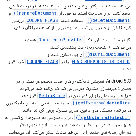
می‌دهد اسناد یا دایرکتوری‌های جدیدی را در هر نقطه زیر درخت فرعی
ایجاد کنید. برای مدیریت اسناد موجود، از
renameDocument()
و
deleteDocument()
استفاده کنید.
COLUMN_FLAGS
بررسی
کنید تا قبل از صدور این تماس‌ها، پشتیبانی ارائه‌دهنده را تأیید کنید.
اگر در حال پیاده‌سازی یک
DocumentsProvider
هستید و
می‌خواهید از انتخاب زیردرخت پشتیبانی کنید،
isChildDocument()
را پیاده‌سازی کنید و
FLAG_SUPPORTS_IS_CHILD
را در
COLUMN_FLAGS
خود قرار
دهید.
Android 5.0 همچنین دایرکتوری‌های جدید مخصوص بسته را در
فضای ذخیره‌سازی مشترک معرفی می‌کند که برنامه شما می‌تواند
فایل‌های رسانه‌ای را برای گنجاندن در
MediaStore
قرار دهد.
getExternalMediaDirs()
جدید مسیرهایی را به این دایرکتوری
ها در تمام دستگاه های ذخیره سازی مشترک برمی گرداند. مانند
getExternalFilesDir()
، برای دسترسی به مسیرهای برگشتی به
هیچ مجوز اضافی توسط برنامه شما نیاز نیست. این پلتفرم به‌طور
دوره‌ای رسانه‌های جدید را در این فهرست‌ها اسکن می‌کند، اما می‌توانید