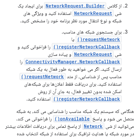
از کلاس
NetworkRequest.Builder
برای ایجاد یک
شی
NetworkRequest
استفاده کنید و ویژگی های
شبکه و نوع انتقال مورد نظر برنامه خود را مشخص کنید.
برای جستجوی شبکه های مناسب،
requestNetwork()
یا
registerNetworkCallback()
را فراخوانی کنید و
شی
NetworkRequest
و پیاده سازی
ConnectivityManager.NetworkCallback
را
ارسال کنید. اگر می خواهید به طور فعال به یک شبکه
مناسب پس از شناسایی، از متد
requestNetwork()
استفاده کنید. برای دریافت فقط اعلان‌ها برای شبکه‌های
اسکن شده بدون تغییر فعال، به جای آن از روش
registerNetworkCallback()
استفاده کنید.
هنگامی که سیستم یک شبکه مناسب را شناسایی می کند، به شبکه
متصل می شود و پاسخ
onAvailable()
را فراخوانی می کند.
می‌توانید از شی
Network
از پاسخ تماس برای دریافت اطلاعات بیشتر
در مورد شبکه یا هدایت ترافیک برای استفاده از شبکه انتخاب شده