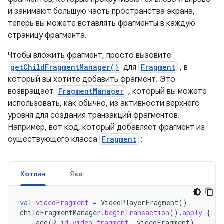
и занимают большую часть пространства экрана,
теперь вы можете вставлять фрагменты в каждую
страницу фрагмента.
Чтобы вложить фрагмент, просто вызовите
getChildFragmentManager()
для
Fragment
, в
который вы хотите добавить фрагмент. Это
возвращает
FragmentManager
, который вы можете
использовать, как обычно, из активности верхнего
уровня для создания транзакций фрагментов.
Например, вот код, который добавляет фрагмент из
существующего класса
Fragment
:
Котлин
Ява
val
videoFragment
=
VideoPlayerFragment
()
childFragmentManager
.
beginTransaction
().
apply
{
add
(
R
.
id
.
video_fragment
,
videoFragment
)