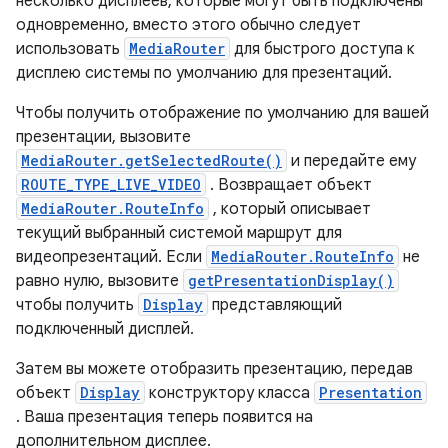
несколько дисплеев, которые могут быть подключены
одновременно, вместо этого обычно следует
использовать
MediaRouter
для быстрого доступа к
дисплею системы по умолчанию для презентаций.
Чтобы получить отображение по умолчанию для вашей
презентации, вызовите
MediaRouter.getSelectedRoute()
и передайте ему
ROUTE_TYPE_LIVE_VIDEO
. Возвращает объект
MediaRouter.RouteInfo
, который описывает
текущий выбранный системой маршрут для
видеопрезентаций. Если
MediaRouter.RouteInfo
не
равно нулю, вызовите
getPresentationDisplay()
чтобы получить
Display
представляющий
подключенный дисплей.
Затем вы можете отобразить презентацию, передав
объект
Display
конструктору класса
Presentation
. Ваша презентация теперь появится на
дополнительном дисплее.