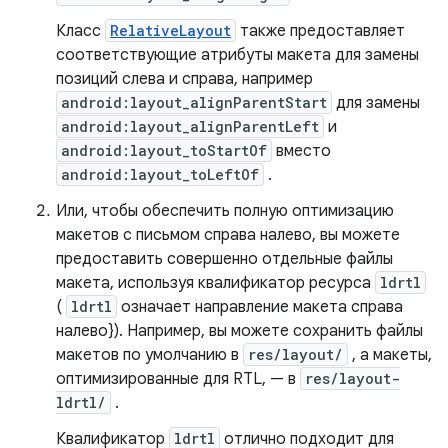
Класс
RelativeLayout
также предоставляет
соответствующие атрибуты макета для замены
позиций слева и справа, например
android:layout_alignParentStart
для замены
android:layout_alignParentLeft
и
android:layout_toStartOf
вместо
android:layout_toLeftOf
.
Или, чтобы обеспечить полную оптимизацию
макетов с письмом справа налево, вы можете
предоставить совершенно отдельные файлы
макета, используя квалификатор ресурса
ldrtl
(
ldrtl
означает направление макета справа
налево}). Например, вы можете сохранить файлы
макетов по умолчанию в
res/layout/
, а макеты,
оптимизированные для RTL, — в
res/layout-
ldrtl/
.
Квалификатор
ldrtl
отлично подходит для