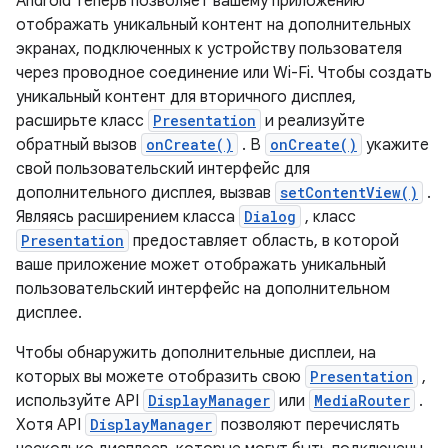
Android теперь позволяет вашему приложению
отображать уникальный контент на дополнительных
экранах, подключенных к устройству пользователя
через проводное соединение или Wi-Fi. Чтобы создать
уникальный контент для вторичного дисплея,
расширьте класс
Presentation
и реализуйте
обратный вызов
onCreate()
. В
onCreate()
укажите
свой пользовательский интерфейс для
дополнительного дисплея, вызвав
setContentView()
.
Являясь расширением класса
Dialog
, класс
Presentation
предоставляет область, в которой
ваше приложение может отображать уникальный
пользовательский интерфейс на дополнительном
дисплее.
Чтобы обнаружить дополнительные дисплеи, на
которых вы можете отобразить свою
Presentation
,
используйте API
DisplayManager
или
MediaRouter
.
Хотя API
DisplayManager
позволяют перечислять