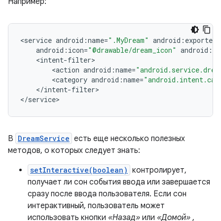
Например:
<
service
android
:
name
=
".MyDream"
android
:
exported
=
android
:
icon
=
"@drawable/dream_icon"
android
:
la
<
intent
-
filter
<
action
android
:
name
=
"android.service.drea
<
category
android
:
name
=
"android.intent.cat
<
/
intent
-
filter
>

<
/
service
>
В
DreamService
есть еще несколько полезных
методов, о которых следует знать:
setInteractive(boolean)
контролирует,
получает ли сон события ввода или завершается
сразу после ввода пользователя. Если сон
интерактивный, пользователь может
использовать кнопки
«Назад»
или
«Домой»
,