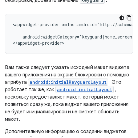
блокировки, добавьте значение
keyguard
:
<appwidget-provider xmlns:android="http://schemas.
    ...

    android:widgetCategory="keyguard|home_screen">

</appwidget-provider>
Вам также следует указать исходный макет виджета
вашего приложения на экране блокировки с помощью
атрибута
android:initialKeyguardLayout
. Это
работает так же, как
android:initialLayout
,
поскольку предоставляет макет, который может
появиться сразу же, пока виджет вашего приложения
не будет инициализирован и не сможет обновить
макет.
Дополнительную информацию о создании виджетов