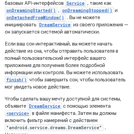
базовых API-интерфейсов
Service
, такие как
onDreamingStarted()
,
onDreamingStopped()
и
onDetachedFromWindow()
. Вы не можете
инициировать
DreamService
из своего приложения —
он запускается системой автоматически.
Если ваш сон интерактивный, вы можете начать
действие из сна, чтобы отправить пользователя в
полный пользовательский интерфейс вашего
приложения для получения более подробной
информации или контроля. Вы можете использовать
finish()
чтобы завершить сон, чтобы пользователь
мог увидеть новое действие.
Чтобы сделать вашу мечту доступной для системы,
объявите
DreamService
с помощью элемента
<service>
в файле манифеста. Затем вы должны
включить фильтр намерений с действием
"android.service.dreams.DreamService"
.