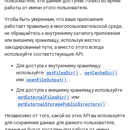
пользователя, эти данные доступны только во время
работы от имени этого пользователя.
Чтобы быть уверенным, что ваше приложение
работает правильно в многопользовательской среде,
не обращайтесь к внутреннему каталогу приложения
или внешнему хранилищу, используя жестко
закодированные пути, а вместо этого всегда
используйте соответствующие API:
Для доступа к внутреннему хранилищу
используйте
getFilesDir()
,
getCacheDir()
или
openFileOutput()
.
Для доступа к внешнему хранилищу используйте
getExternalFilesDir()
или
getExternalStoragePublicDirectory()
.
Независимо от того, какой из этих API вы используете
для сохранения данных для данного пользователя,
данные не будут доступны при работе от имени