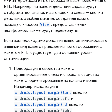
API-интерфейсам RTL отображать ваше приложение с
RTL. Например, на панели действий справа будут
отображаться значок и заголовок, а слева — кнопки
действий, а любые макеты, созданные вами с
помощью классов
View
, предоставляемых
платформой, также будут перевернуты.
Если вам необходимо дополнительно оптимизировать
внешний вид вашего приложения при отображении с
макетом RTL, существует два основных уровня
оптимизации:
Преобразуйте свойства макета,
ориентированные слева и справа, в свойства
макета, ориентированные на начало и конец.
Например, используйте
android:layout_marginStart
вместо
android:layout_marginLeft
и
android:layout_marginEnd
вместо
android:layout_marginRight
.