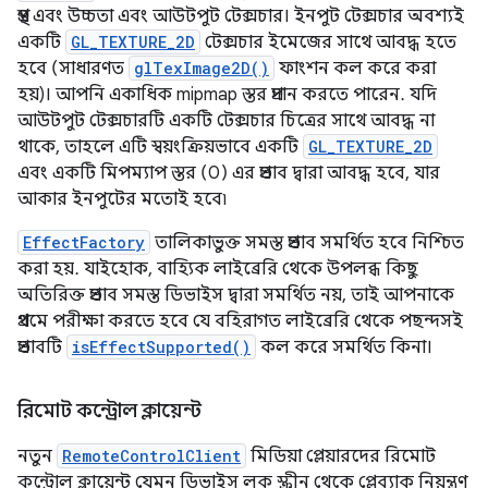
প্রস্থ এবং উচ্চতা এবং আউটপুট টেক্সচার। ইনপুট টেক্সচার অবশ্যই
একটি
GL_TEXTURE_2D
টেক্সচার ইমেজের সাথে আবদ্ধ হতে
হবে (সাধারণত
glTexImage2D()
ফাংশন কল করে করা
হয়)। আপনি একাধিক mipmap স্তর প্রদান করতে পারেন. যদি
আউটপুট টেক্সচারটি একটি টেক্সচার চিত্রের সাথে আবদ্ধ না
থাকে, তাহলে এটি স্বয়ংক্রিয়ভাবে একটি
GL_TEXTURE_2D
এবং একটি মিপম্যাপ স্তর (0) এর প্রভাব দ্বারা আবদ্ধ হবে, যার
আকার ইনপুটের মতোই হবে৷
EffectFactory
তালিকাভুক্ত সমস্ত প্রভাব সমর্থিত হবে নিশ্চিত
করা হয়. যাইহোক, বাহ্যিক লাইব্রেরি থেকে উপলব্ধ কিছু
অতিরিক্ত প্রভাব সমস্ত ডিভাইস দ্বারা সমর্থিত নয়, তাই আপনাকে
প্রথমে পরীক্ষা করতে হবে যে বহিরাগত লাইব্রেরি থেকে পছন্দসই
প্রভাবটি
isEffectSupported()
কল করে সমর্থিত কিনা।
রিমোট কন্ট্রোল ক্লায়েন্ট
নতুন
RemoteControlClient
মিডিয়া প্লেয়ারদের রিমোট
কন্ট্রোল ক্লায়েন্ট যেমন ডিভাইস লক স্ক্রীন থেকে প্লেব্যাক নিয়ন্ত্রণ