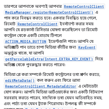
তারপরে আপনাকে অবশ্যই আপনার
RemoteControlClient
MediaManager.registerRemoteControlClient()
এ
পাস করে নিবন্ধন করতে হবে। একবার নিবন্ধিত হয়ে গেলে,
রিমোট
RemoteControlClient
ইনস্ট্যান্ট করার সময়
আপনি যে ব্রডকাস্ট রিসিভার ঘোষণা করেছিলেন তা রিমোট
কন্ট্রোল থেকে একটি বোতাম টিপলে
ACTION_MEDIA_BUTTON
ইভেন্টগুলি পাবে৷ আপনি যে
অভিপ্রায়টি পান তাতে চাপা মিডিয়া কীটির জন্য
KeyEvent
অন্তর্ভুক্ত থাকে, যা আপনি
getParcelableExtra(Intent.EXTRA_KEY_EVENT)
দিয়ে
অভিপ্রায় থেকে পুনরুদ্ধার করতে পারেন৷
মিডিয়া প্লে করা সম্পর্কে রিমোট কন্ট্রোলের তথ্য প্রদর্শন করতে,
editMetaData()
কল করুন এবং ফিরে আসা
RemoteControlClient.MetadataEditor
এ মেটাডেটা
যোগ করুন। আপনি মিডিয়া আর্টওয়ার্কের জন্য একটি বিটম্যাপ
সরবরাহ করতে পারেন, সাংখ্যিক তথ্য যেমন অতিবাহিত সময়,
এবং পাঠ্য তথ্য যেমন ট্র্যাক শিরোনাম। উপলব্ধ কী সম্পর্কে