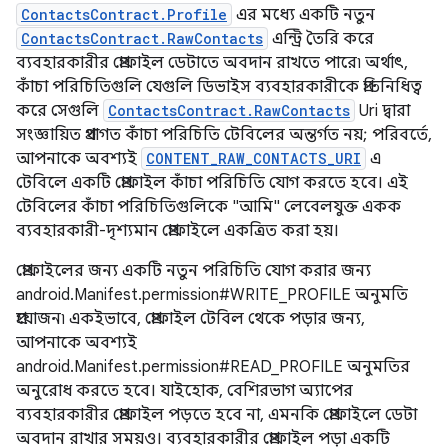
ContactsContract.Profile
এর মধ্যে একটি নতুন
ContactsContract.RawContacts
এন্ট্রি তৈরি করে
ব্যবহারকারীর প্রোফাইল ডেটাতে অবদান রাখতে পারে৷ অর্থাৎ,
কাঁচা পরিচিতিগুলি যেগুলি ডিভাইস ব্যবহারকারীকে প্রতিনিধিত্ব
করে সেগুলি
ContactsContract.RawContacts
Uri দ্বারা
সংজ্ঞায়িত প্রথাগত কাঁচা পরিচিতি টেবিলের অন্তর্গত নয়; পরিবর্তে,
আপনাকে অবশ্যই
CONTENT_RAW_CONTACTS_URI
এ
টেবিলে একটি প্রোফাইল কাঁচা পরিচিতি যোগ করতে হবে। এই
টেবিলের কাঁচা পরিচিতিগুলিকে "আমি" লেবেলযুক্ত একক
ব্যবহারকারী-দৃশ্যমান প্রোফাইলে একত্রিত করা হয়।
প্রোফাইলের জন্য একটি নতুন পরিচিতি যোগ করার জন্য
android.Manifest.permission#WRITE_PROFILE অনুমতি
প্রয়োজন৷ একইভাবে, প্রোফাইল টেবিল থেকে পড়ার জন্য,
আপনাকে অবশ্যই
android.Manifest.permission#READ_PROFILE অনুমতির
অনুরোধ করতে হবে। যাইহোক, বেশিরভাগ অ্যাপের
ব্যবহারকারীর প্রোফাইল পড়তে হবে না, এমনকি প্রোফাইলে ডেটা
অবদান রাখার সময়ও। ব্যবহারকারীর প্রোফাইল পড়া একটি