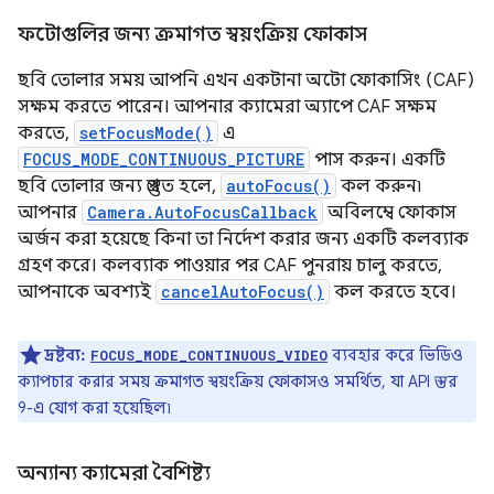
ফটোগুলির জন্য ক্রমাগত স্বয়ংক্রিয় ফোকাস
ছবি তোলার সময় আপনি এখন একটানা অটো ফোকাসিং (CAF)
সক্ষম করতে পারেন। আপনার ক্যামেরা অ্যাপে CAF সক্ষম
করতে,
setFocusMode()
এ
FOCUS_MODE_CONTINUOUS_PICTURE
পাস করুন। একটি
ছবি তোলার জন্য প্রস্তুত হলে,
autoFocus()
কল করুন৷
আপনার
Camera.AutoFocusCallback
অবিলম্বে ফোকাস
অর্জন করা হয়েছে কিনা তা নির্দেশ করার জন্য একটি কলব্যাক
গ্রহণ করে। কলব্যাক পাওয়ার পর CAF পুনরায় চালু করতে,
আপনাকে অবশ্যই
cancelAutoFocus()
কল করতে হবে।
দ্রষ্টব্য:
ব্যবহার করে ভিডিও
FOCUS_MODE_CONTINUOUS_VIDEO
ক্যাপচার করার সময় ক্রমাগত স্বয়ংক্রিয় ফোকাসও সমর্থিত, যা API স্তর
9-এ যোগ করা হয়েছিল৷
অন্যান্য ক্যামেরা বৈশিষ্ট্য