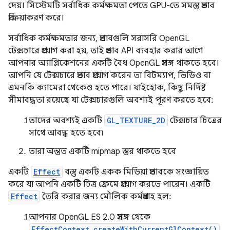
দেয়। সিস্টেমটি সর্বাধিক কর্মক্ষমতা পেতে GPU-তে সমস্ত প্রভাব
প্রক্রিয়াকরণ করে।
সর্বাধিক কর্মক্ষমতার জন্য, প্রভাবগুলি সরাসরি OpenGL
টেক্সচারে প্রয়োগ করা হয়, তাই প্রভাব API ব্যবহার করার আগে
আপনার অ্যাপ্লিকেশনের একটি বৈধ OpenGL প্রসঙ্গ থাকতে হবে।
আপনি যে টেক্সচারে প্রভাব প্রয়োগ করেন তা বিটম্যাপ, ভিডিও বা
এমনকি ক্যামেরা থেকেও হতে পারে। যাইহোক, কিছু নির্দিষ্ট
সীমাবদ্ধতা রয়েছে যা টেক্সচারগুলি অবশ্যই পূরণ করতে হবে:
তাদের অবশ্যই একটি
GL_TEXTURE_2D
টেক্সচার চিত্রের
সাথে আবদ্ধ হতে হবে৷
তারা অন্তত একটি mipmap স্তর থাকতে হবে
একটি
Effect
বস্তু একটি একক মিডিয়া প্রভাবকে সংজ্ঞায়িত
করে যা আপনি একটি চিত্র ফ্রেমে প্রয়োগ করতে পারেন। একটি
Effect
তৈরি করার জন্য মৌলিক কর্মপ্রবাহ হল:
আপনার OpenGL ES 2.0 প্রসঙ্গ থেকে
EffectContext.createWithCurrentGlContext()