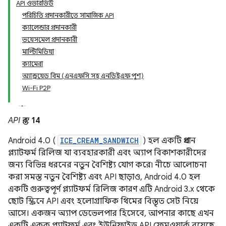
API ওভারভিউ
পরিচিতি প্রদানকারীতে সামাজিক API
ক্যালেন্ডার প্রদানকারী
ভয়েসমেল প্রদানকারী
মাল্টিমিডিয়া
ক্যামেরা
অ্যান্ড্রয়েড বিম (এনএফসি সহ এনডিইএফ পুশ)
Wi-Fi P2P
API স্তর:
14
Android 4.0 (
ICE_CREAM_SANDWICH
) হল একটি প্রধান
প্ল্যাটফর্ম রিলিজ যা ব্যবহারকারী এবং অ্যাপ বিকাশকারীদের
জন্য বিভিন্ন ধরনের নতুন বৈশিষ্ট্য যোগ করে৷ নীচে আলোচনা
করা সমস্ত নতুন বৈশিষ্ট্য এবং API ছাড়াও, Android 4.0 হল
একটি গুরুত্বপূর্ণ প্ল্যাটফর্ম রিলিজ কারণ এটি Android 3.x থেকে
ছোট স্ক্রিনে API এবং হলোগ্রাফিক থিমের বিস্তৃত সেট নিয়ে
আসে। একজন অ্যাপ ডেভেলপার হিসেবে, আপনার কাছে এখন
একটি একক প্ল্যাটফর্ম এবং ইউনিফাইড API ফ্রেমওয়ার্ক রয়েছে