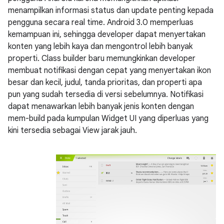
menampilkan informasi status dan update penting kepada
pengguna secara real time. Android 3.0 memperluas
kemampuan ini, sehingga developer dapat menyertakan
konten yang lebih kaya dan mengontrol lebih banyak
properti. Class builder baru memungkinkan developer
membuat notifikasi dengan cepat yang menyertakan ikon
besar dan kecil, judul, tanda prioritas, dan properti apa
pun yang sudah tersedia di versi sebelumnya. Notifikasi
dapat menawarkan lebih banyak jenis konten dengan
mem-build pada kumpulan Widget UI yang diperluas yang
kini tersedia sebagai View jarak jauh.