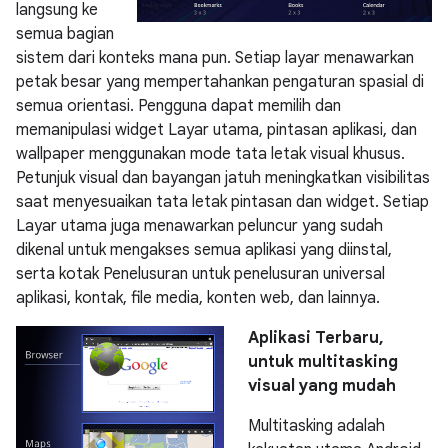
langsung ke
semua bagian
sistem dari konteks mana pun. Setiap layar menawarkan
petak besar yang mempertahankan pengaturan spasial di
semua orientasi. Pengguna dapat memilih dan
memanipulasi widget Layar utama, pintasan aplikasi, dan
wallpaper menggunakan mode tata letak visual khusus.
Petunjuk visual dan bayangan jatuh meningkatkan visibilitas
saat menyesuaikan tata letak pintasan dan widget. Setiap
Layar utama juga menawarkan peluncur yang sudah
dikenal untuk mengakses semua aplikasi yang diinstal,
serta kotak Penelusuran untuk penelusuran universal
aplikasi, kontak, file media, konten web, dan lainnya.
Aplikasi Terbaru,
untuk multitasking
visual yang mudah
Multitasking adalah