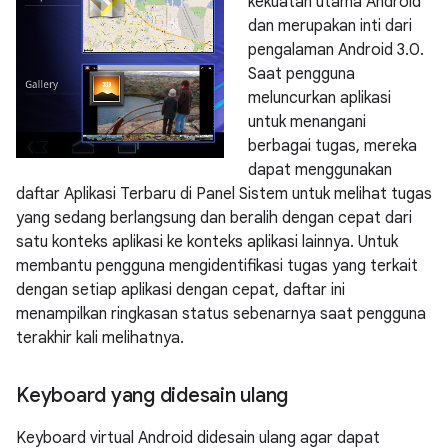
kekuatan utama Android
dan merupakan inti dari
pengalaman Android 3.0.
Saat pengguna
meluncurkan aplikasi
untuk menangani
berbagai tugas, mereka
dapat menggunakan
daftar Aplikasi Terbaru di Panel Sistem untuk melihat tugas
yang sedang berlangsung dan beralih dengan cepat dari
satu konteks aplikasi ke konteks aplikasi lainnya. Untuk
membantu pengguna mengidentifikasi tugas yang terkait
dengan setiap aplikasi dengan cepat, daftar ini
menampilkan ringkasan status sebenarnya saat pengguna
terakhir kali melihatnya.
Keyboard yang didesain ulang
Keyboard virtual Android didesain ulang agar dapat