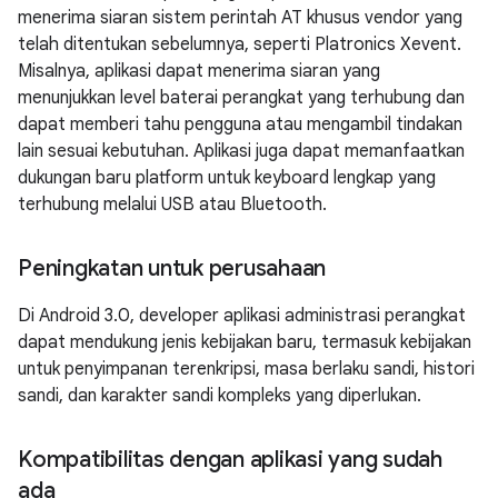
menerima siaran sistem perintah AT khusus vendor yang
telah ditentukan sebelumnya, seperti Platronics Xevent.
Misalnya, aplikasi dapat menerima siaran yang
menunjukkan level baterai perangkat yang terhubung dan
dapat memberi tahu pengguna atau mengambil tindakan
lain sesuai kebutuhan. Aplikasi juga dapat memanfaatkan
dukungan baru platform untuk keyboard lengkap yang
terhubung melalui USB atau Bluetooth.
Peningkatan untuk perusahaan
Di Android 3.0, developer aplikasi administrasi perangkat
dapat mendukung jenis kebijakan baru, termasuk kebijakan
untuk penyimpanan terenkripsi, masa berlaku sandi, histori
sandi, dan karakter sandi kompleks yang diperlukan.
Kompatibilitas dengan aplikasi yang sudah
ada