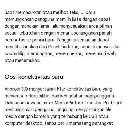
Saat memasukkan atau melihat teks, UI baru
memungkinkan pengguna memilih kata dengan cepat
dengan menekan lama, lalu menyesuaikan area pilihan
sesuai kebutuhan dengan menarik serangkaian panah
pembatas ke posisi baru. Pengguna kemudian dapat
memilih tindakan dari Panel Tindakan, seperti menyalin ke
papan klip, membagikan, menempelkan, menelusuri web,
atau menemukan.
Opsi konektivitas baru
Android 3.0 menyertakan fitur konektivitas baru yang
menambah fleksibilitas dan kemudahan bagi pengguna.
Dukungan bawaan untuk Media/Picture Transfer Protocol
memungkinkan pengguna langsung menyinkronkan file
media dengan kamera yang terhubung ke USB atau
komputer desktop, tanpa perlu memasang perangkat