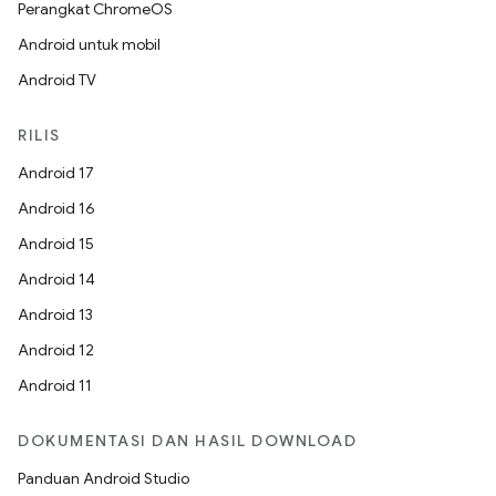
Perangkat ChromeOS
Android untuk mobil
Android TV
RILIS
Android 17
Android 16
Android 15
Android 14
Android 13
Android 12
Android 11
DOKUMENTASI DAN HASIL DOWNLOAD
Panduan Android Studio