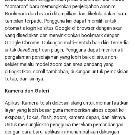
“samaran” baru memungkinkan penjelajahan anonim.
Bookmark dan histori ditampilkan dan dikelola dalam satu
tampilan terpadu. Pengguna kini dapat memilih untuk
otomatis login ke situs Google di browser dengan akun
yang disediakan dan menyinkronkan bookmark dengan
Google Chrome. Dukungan multi-sentuh baru kini tersedia
untuk JavaScript dan plugin. Pengguna dapat menikmati
pengalaman penjelajahan yang lebih baik di situs non-
seluler melalui model zoom dan area pandang yang
ditingkatkan, scroll tambahan, dukungan untuk pemosisian
tetap, dan lainnya.
Kamera dan Galeri
Aplikasi Kamera telah didesain ulang untuk memanfaatkan
layar yang lebih besar guna memberikan akses cepat ke
eksposur, fokus, flash, zoom, kamera depan, dan lainnya.
Untuk memungkinkan pengguna merekam pemandangan
dengan cara baru, aplikasi ini menambahkan dukungan