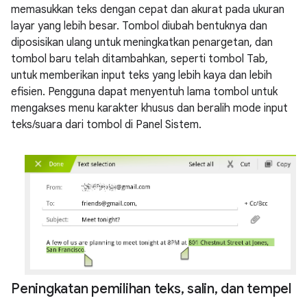
memasukkan teks dengan cepat dan akurat pada ukuran
layar yang lebih besar. Tombol diubah bentuknya dan
diposisikan ulang untuk meningkatkan penargetan, dan
tombol baru telah ditambahkan, seperti tombol Tab,
untuk memberikan input teks yang lebih kaya dan lebih
efisien. Pengguna dapat menyentuh lama tombol untuk
mengakses menu karakter khusus dan beralih mode input
teks/suara dari tombol di Panel Sistem.
Peningkatan pemilihan teks
,
salin
,
dan tempel