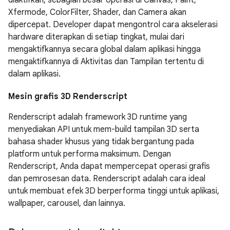
Xfermode, ColorFilter, Shader, dan Camera akan
dipercepat. Developer dapat mengontrol cara akselerasi
hardware diterapkan di setiap tingkat, mulai dari
mengaktifkannya secara global dalam aplikasi hingga
mengaktifkannya di Aktivitas dan Tampilan tertentu di
dalam aplikasi.
Mesin grafis 3D Renderscript
Renderscript adalah framework 3D runtime yang
menyediakan API untuk mem-build tampilan 3D serta
bahasa shader khusus yang tidak bergantung pada
platform untuk performa maksimum. Dengan
Renderscript, Anda dapat mempercepat operasi grafis
dan pemrosesan data. Renderscript adalah cara ideal
untuk membuat efek 3D berperforma tinggi untuk aplikasi,
wallpaper, carousel, dan lainnya.