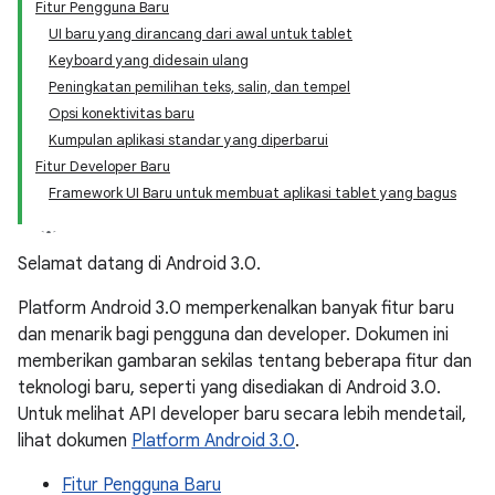
Fitur Pengguna Baru
UI baru yang dirancang dari awal untuk tablet
Keyboard yang didesain ulang
Peningkatan pemilihan teks, salin, dan tempel
Opsi konektivitas baru
Kumpulan aplikasi standar yang diperbarui
Fitur Developer Baru
Framework UI Baru untuk membuat aplikasi tablet yang bagus
Selamat datang di Android 3.0.
Platform Android 3.0 memperkenalkan banyak fitur baru
dan menarik bagi pengguna dan developer. Dokumen ini
memberikan gambaran sekilas tentang beberapa fitur dan
teknologi baru, seperti yang disediakan di Android 3.0.
Untuk melihat API developer baru secara lebih mendetail,
lihat dokumen
Platform Android 3.0
.
Fitur Pengguna Baru