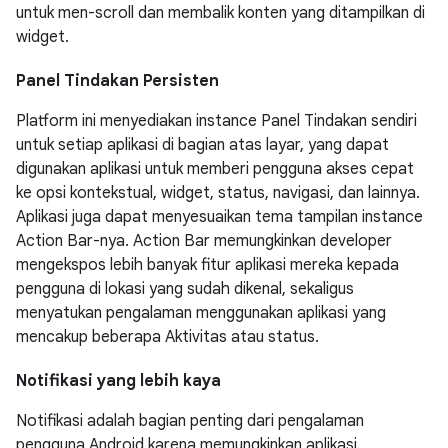
untuk men-scroll dan membalik konten yang ditampilkan di
widget.
Panel Tindakan Persisten
Platform ini menyediakan instance Panel Tindakan sendiri
untuk setiap aplikasi di bagian atas layar, yang dapat
digunakan aplikasi untuk memberi pengguna akses cepat
ke opsi kontekstual, widget, status, navigasi, dan lainnya.
Aplikasi juga dapat menyesuaikan tema tampilan instance
Action Bar-nya. Action Bar memungkinkan developer
mengekspos lebih banyak fitur aplikasi mereka kepada
pengguna di lokasi yang sudah dikenal, sekaligus
menyatukan pengalaman menggunakan aplikasi yang
mencakup beberapa Aktivitas atau status.
Notifikasi yang lebih kaya
Notifikasi adalah bagian penting dari pengalaman
pengguna Android karena memungkinkan aplikasi