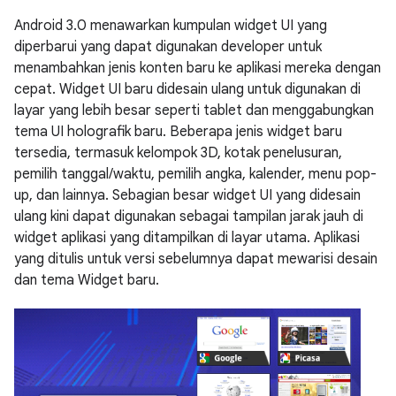
Android 3.0 menawarkan kumpulan widget UI yang
diperbarui yang dapat digunakan developer untuk
menambahkan jenis konten baru ke aplikasi mereka dengan
cepat. Widget UI baru didesain ulang untuk digunakan di
layar yang lebih besar seperti tablet dan menggabungkan
tema UI holografik baru. Beberapa jenis widget baru
tersedia, termasuk kelompok 3D, kotak penelusuran,
pemilih tanggal/waktu, pemilih angka, kalender, menu pop-
up, dan lainnya. Sebagian besar widget UI yang didesain
ulang kini dapat digunakan sebagai tampilan jarak jauh di
widget aplikasi yang ditampilkan di layar utama. Aplikasi
yang ditulis untuk versi sebelumnya dapat mewarisi desain
dan tema Widget baru.