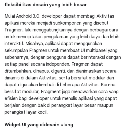
fleksibilitas desain yang lebih besar
Mulai Android 3.0, developer dapat membagi Aktivitas
aplikasi mereka menjadi subkomponen yang disebut
Fragmen, lalu menggabungkannya dengan berbagai cara
untuk menciptakan pengalaman yang lebih kaya dan lebih
interaktif. Misalnya, aplikasi dapat menggunakan
sekumpulan Fragmen untuk membuat UI multipanel yang
sebenarnya, dengan pengguna dapat berinteraksi dengan
setiap panel secara independen. Fragmen dapat
ditambahkan, dihapus, diganti, dan dianimasikan secara
dinamis di dalam Aktivitas, serta bersifat modular dan
dapat digunakan kembali di beberapa Aktivitas. Karena
bersifat modular, Fragment juga menawarkan cara yang
efisien bagi developer untuk menulis aplikasi yang dapat
berjalan dengan baik di perangkat layar besar maupun
perangkat layar kecil.
Widget UI yang didesain ulang