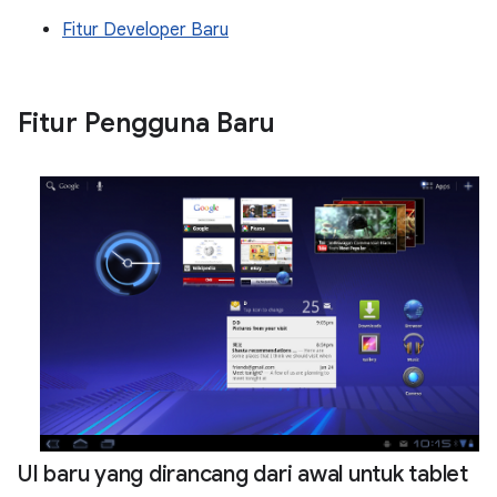
Fitur Developer Baru
Fitur Pengguna Baru
UI baru yang dirancang dari awal untuk tablet