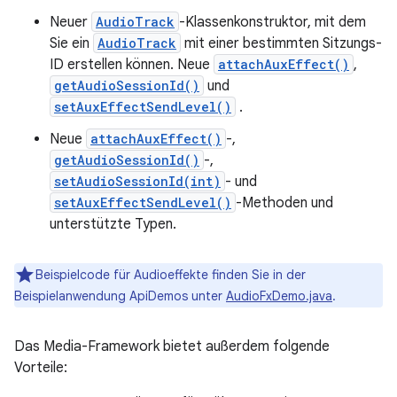
Neuer
AudioTrack
-Klassenkonstruktor, mit dem
Sie ein
AudioTrack
mit einer bestimmten Sitzungs-
ID erstellen können. Neue
attachAuxEffect()
,
getAudioSessionId()
und
setAuxEffectSendLevel()
.
Neue
attachAuxEffect()
-,
getAudioSessionId()
-,
setAudioSessionId(int)
- und
setAuxEffectSendLevel()
-Methoden und
unterstützte Typen.
Beispielcode für Audioeffekte finden Sie in der
Beispielanwendung ApiDemos unter
AudioFxDemo.java
.
Das Media-Framework bietet außerdem folgende
Vorteile: