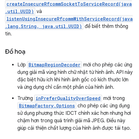
createInsecureRfcommSocketToServiceRecord(java
.util.UUID)
và
listenUsingInsecureRfcommWithServiceRecord(java
.lang.String, java.util.UUID)
để biết thêm thông
tin.
Đồ hoạ
Lớp
BitmapRegionDecoder
mới cho phép các ứng
dụng giải mã vùng hình chữ nhật từ hình ảnh. API này
đặc biệt hữu ích khi hình ảnh gốc có kích thước lớn
và ứng dụng chỉ cần một phần của hình ảnh.
Trường
inPreferQualityOverSpeed
mới trong
BitmapFactory.Options
cho phép các ứng dụng
sử dụng phương thức IDCT chính xác hơn nhưng hơi
chậm hơn trong quá trình giải mã JPEG. Điều này
giúp cải thiện chất lượng của hình ảnh được tái tạo.