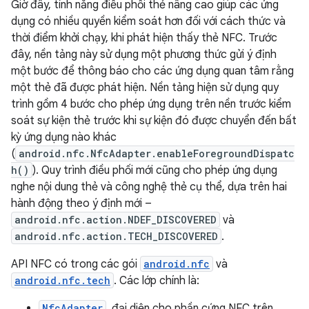
Giờ đây, tính năng điều phối thẻ nâng cao giúp các ứng
dụng có nhiều quyền kiểm soát hơn đối với cách thức và
thời điểm khởi chạy, khi phát hiện thấy thẻ NFC. Trước
đây, nền tảng này sử dụng một phương thức gửi ý định
một bước để thông báo cho các ứng dụng quan tâm rằng
một thẻ đã được phát hiện. Nền tảng hiện sử dụng quy
trình gồm 4 bước cho phép ứng dụng trên nền trước kiểm
soát sự kiện thẻ trước khi sự kiện đó được chuyển đến bất
kỳ ứng dụng nào khác
(
android.nfc.NfcAdapter.enableForegroundDispatc
h()
). Quy trình điều phối mới cũng cho phép ứng dụng
nghe nội dung thẻ và công nghệ thẻ cụ thể, dựa trên hai
hành động theo ý định mới –
android.nfc.action.NDEF_DISCOVERED
và
android.nfc.action.TECH_DISCOVERED
.
API NFC có trong các gói
android.nfc
và
android.nfc.tech
. Các lớp chính là:
NfcAdapter
, đại diện cho phần cứng NFC trên