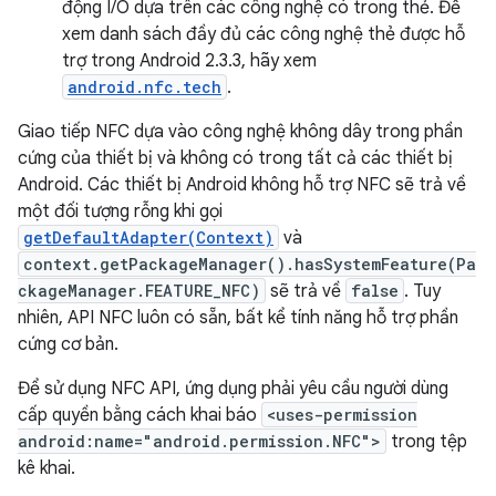
động I/O dựa trên các công nghệ có trong thẻ. Để
xem danh sách đầy đủ các công nghệ thẻ được hỗ
trợ trong Android 2.3.3, hãy xem
android.nfc.tech
.
Giao tiếp NFC dựa vào công nghệ không dây trong phần
cứng của thiết bị và không có trong tất cả các thiết bị
Android. Các thiết bị Android không hỗ trợ NFC sẽ trả về
một đối tượng rỗng khi gọi
getDefaultAdapter(Context)
và
context.getPackageManager().hasSystemFeature(Pa
ckageManager.FEATURE_NFC)
sẽ trả về
false
. Tuy
nhiên, API NFC luôn có sẵn, bất kể tính năng hỗ trợ phần
cứng cơ bản.
Để sử dụng NFC API, ứng dụng phải yêu cầu người dùng
cấp quyền bằng cách khai báo
<uses-permission
android:name="android.permission.NFC">
trong tệp
kê khai.