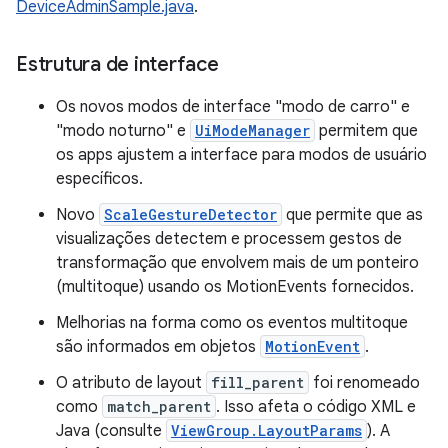
DeviceAdminSample.java
.
Estrutura de interface
Os novos modos de interface "modo de carro" e
"modo noturno" e
UiModeManager
permitem que
os apps ajustem a interface para modos de usuário
específicos.
Novo
ScaleGestureDetector
que permite que as
visualizações detectem e processem gestos de
transformação que envolvem mais de um ponteiro
(multitoque) usando os MotionEvents fornecidos.
Melhorias na forma como os eventos multitoque
são informados em objetos
MotionEvent
.
O atributo de layout
fill_parent
foi renomeado
como
match_parent
. Isso afeta o código XML e
Java (consulte
ViewGroup.LayoutParams
). A