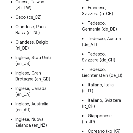
Cinese, Taiwan
(zh_TW)
Francese,
Svizzera (fr_CH)
Ceco (cs_CZ)
Tedesco,
Olandese, Paesi
Germania (de_DE)
Bassi (nl_NL)
Tedesco, Austria
Olandese, Belgio
(de_AT)
(nl_BE)
Tedesco,
Inglese, Stati Uniti
Svizzera (de_CH)
(en_US)
Tedesco,
Inglese, Gran
Liechtenstein (de_LI)
Bretagna (en_GB)
Italiano, Italia
Inglese, Canada
(it_IT)
(en_CA)
Italiano, Svizzera
Inglese, Australia
(it_CH)
(en_AU)
Giapponese
Inglese, Nuova
(ja_JP)
Zelanda (en_NZ)
Coreano (ko_KR)